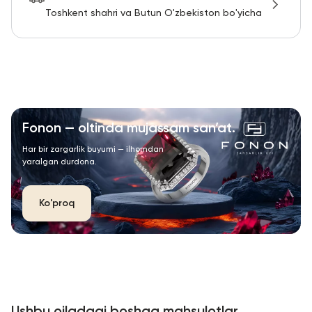
Toshkent shahri va Butun O'zbekiston bo'yicha
Fonon — oltinda mujassam san’at.
Har bir zargarlik buyumi — ilhomdan
yaralgan durdona.
Ko'proq
Ushbu oiladagi boshqa mahsulotlar