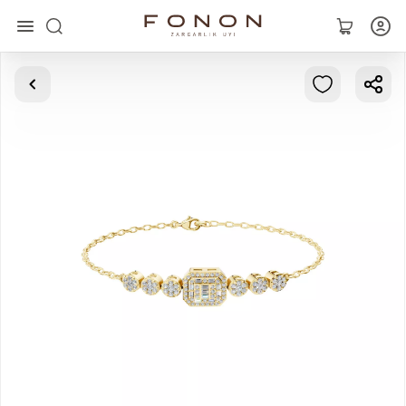
Asosiy
Kolleksiyalar
Uzuklar
Ziraklar
Bilaguzuklar
Kulonlar
Zanjirlar