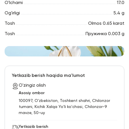
O'lchami
17.0
Og'irligi
5.4 g
Tosh
Olmos 0.65 karat
Tosh
Пружинка 0.003 g
Yetkazib berish haqida ma'lumot
O'zingiz olish
Asosiy ombor
100097, O'zbekiston, Toshkent shahri, Chilonzor
tumani, Kichik Xalqa Yo'li ko'chasi, Chilonzor-9
mavze, 50-uy
Yetkazib berish