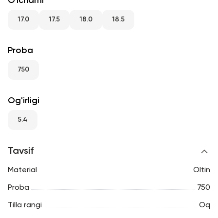
O'lchami
RU
ENG
UZ
17.0
17.5
18.0
18.5
Proba
750
Og'irligi
5.4
Tavsif
Material
Oltin
Proba
750
Tilla rangi
Oq