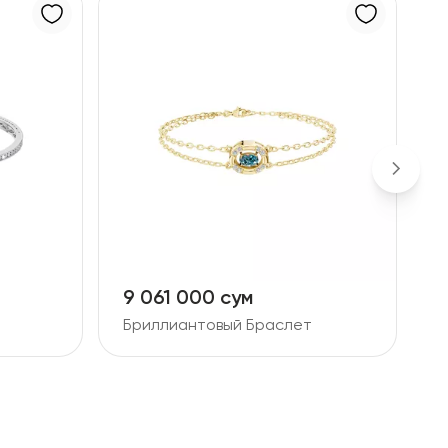
9 061 000 сум
9
Бриллиантовый Браслет
З