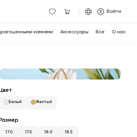
|
Войти
драгоценными камнями
Аксессуары
Все
О нас
Цвет
Белый
Желтый
Размер
17.0
17.5
18.0
18.5