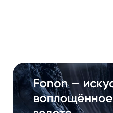
RU
ENG
UZ
Fonon — искус
воплощённое