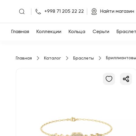
|
|
+998 71 205 22 22
Найти магазин
Главная
Главная
Коллекции
Кольца
Серьги
Брасле
Коллекции
Бриллиантовы
Главная
Каталог
Браслеты
Кольца
Серьги
Браслеты
Кулоны
Цепочки