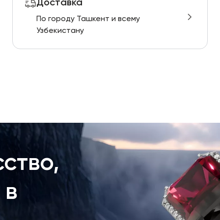
Доставка
По городу Ташкент и всему
Узбекистану
ство,
 в