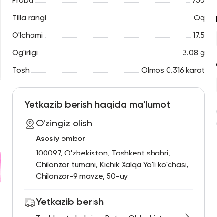
Proba
750
Tilla rangi
Oq
O'lchami
17.5
Og'irligi
3.08 g
Tosh
Olmos 0.316 karat
Yetkazib berish haqida ma'lumot
O'zingiz olish
Asosiy ombor
100097, O'zbekiston, Toshkent shahri,
Chilonzor tumani, Kichik Xalqa Yo'li ko'chasi,
Chilonzor-9 mavze, 50-uy
Yetkazib berish