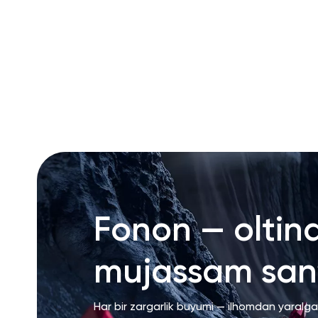
RU
ENG
UZ
Fonon — oltin
mujassam san’
Har bir zargarlik buyumi — ilhomdan yaralg