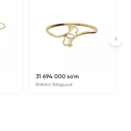
31 694 000 so'm
4
Brilliant Bilaguzuk
B