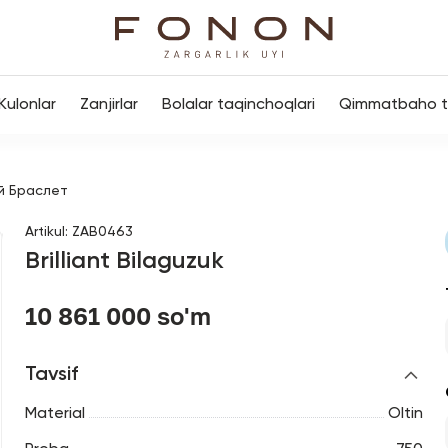
Kulonlar
Zanjirlar
Bolalar taqinchoqlari
Qimmatbaho to
й Браслет
Artikul
:
ZAB0463
Brilliant Bilaguzuk
10 861 000 so'm
Tavsif
Material
Oltin