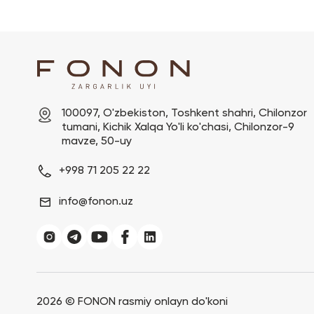
100097, O'zbekiston, Toshkent shahri, Chilonzor 
tumani, Kichik Xalqa Yo'li ko'chasi, Chilonzor-9 
mavze, 50-uy
+998 71 205 22 22
info@fonon.uz
2026 ©
FONON rasmiy onlayn do'koni