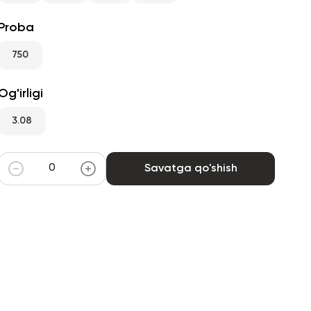
Proba
750
Og'irligi
3.08
Savatga qo'shish