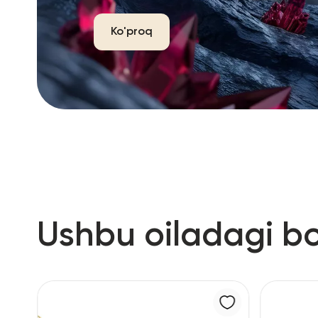
Ko'proq
Ushbu oiladagi b