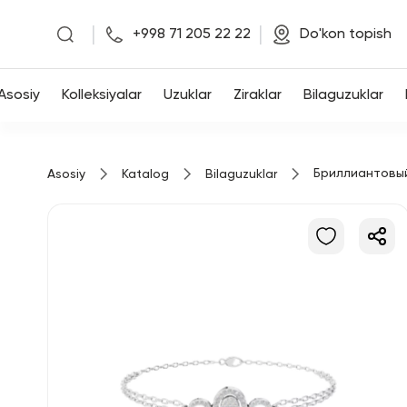
|
|
+998 71 205 22 22
Do'kon topish
Asosiy
Asosiy
Kolleksiyalar
Uzuklar
Ziraklar
Bilaguzuklar
Kolleksiyalar
Бриллиантовы
Asosiy
Katalog
Bilaguzuklar
Uzuklar
Ziraklar
Bilaguzuklar
Kulonlar
Zanjirlar