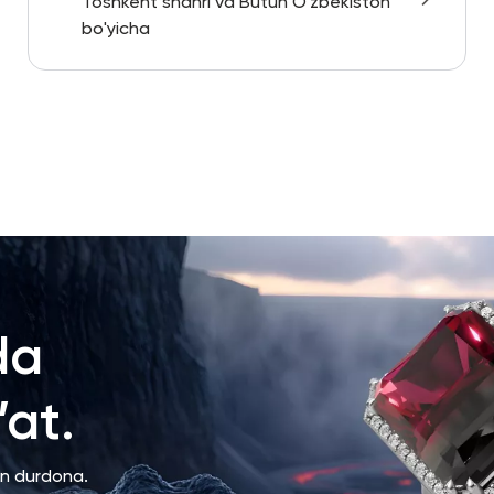
Toshkent shahri va Butun O'zbekiston
bo'yicha
da
at.
an durdona.