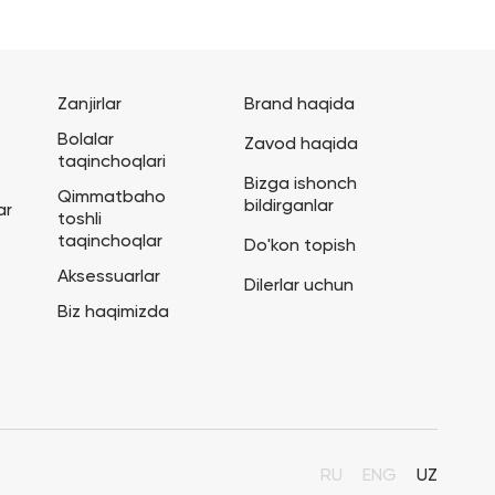
Zanjirlar
Brand haqida
Bolalar
Zavod haqida
taqinchoqlari
Bizga ishonch
Qimmatbaho
bildirganlar
ar
toshli
taqinchoqlar
Do'kon topish
Aksessuarlar
Dilerlar uchun
Biz haqimizda
RU
ENG
UZ