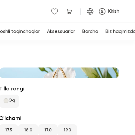
|
Kirish
shli taqinchoqlar
Aksessuarlar
Barcha
Biz haqimizd
Tilla rangi
Oq
O'lchami
17.5
18.0
17.0
19.0