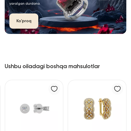
yaralgan durdona.
Ko'proq
Ushbu oiladagi boshqa mahsulotlar