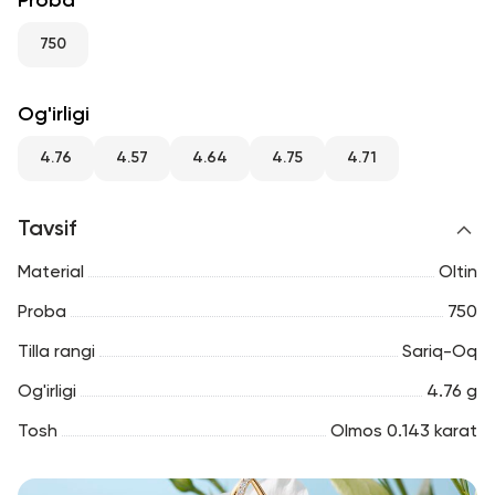
Proba
RU
ENG
UZ
750
Og'irligi
4.76
4.57
4.64
4.75
4.71
Tavsif
Material
Oltin
Proba
750
Tilla rangi
Sariq-Oq
Og'irligi
4.76 g
Tosh
Olmos 0.143 karat