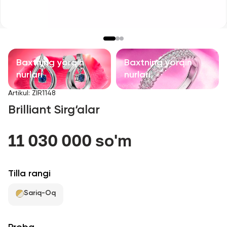
Bolalar taqinchoqlari
Qimmatbaho toshli taqinchoqlar
Aksessuarlar
Baxtning yorqin
Baxtning yorqin
nurlari
nurlari
Barcha
Artikul
:
ZIR1148
Brilliant Sirg‘alar
Biz haqimizda
11 030 000 so'm
Do'kon topish
Sevimli
Tilla rangi
Sariq-Oq
+998 71 205 22 22