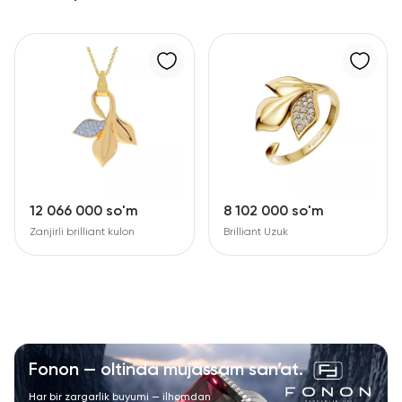
12 066 000 so'm
8 102 000 so'm
Zanjirli brilliant kulon
Brilliant Uzuk
Fonon — oltinda mujassam san’at.
Har bir zargarlik buyumi — ilhomdan