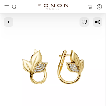
Asosiy
Kolleksiyalar
Uzuklar
Ziraklar
Bilaguzuklar
Kulonlar
Zanjirlar