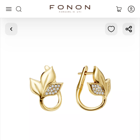
Главная
Коллекции
Кольца
Серьги
Браслеты
Кулоны
Цепочки