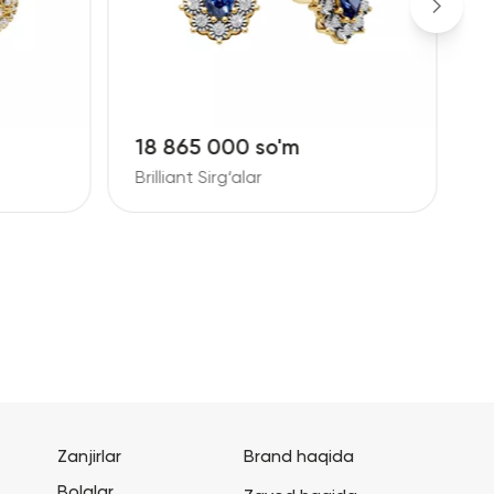
18 865 000 so'm
2
Brilliant Sirg‘alar
B
Zanjirlar
Brand haqida
Bolalar