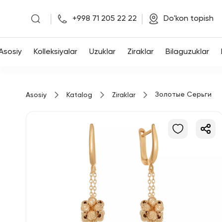
|
|
+998 71 205 22 22
Do'kon topish
Asosiy
Asosiy
Kolleksiyalar
Uzuklar
Ziraklar
Bilaguzuklar
Kolleksiyalar
Золотые Серьги
Asosiy
Katalog
Ziraklar
Uzuklar
Ziraklar
Bilaguzuklar
Kulonlar
Zanjirlar