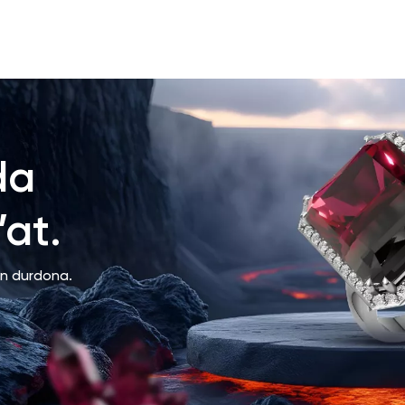
da
at.
an durdona.