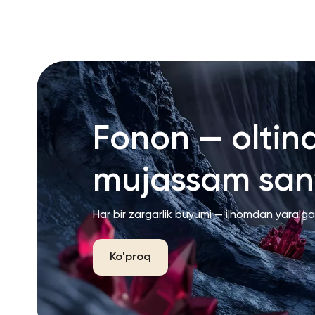
RU
ENG
UZ
Fonon — oltin
mujassam san’
Har bir zargarlik buyumi — ilhomdan yaralg
Ko'proq