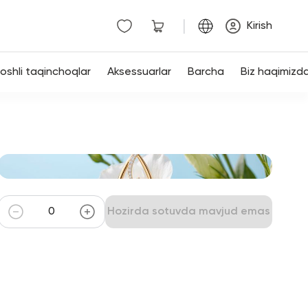
|
Kirish
shli taqinchoqlar
Aksessuarlar
Barcha
Biz haqimizd
Hozirda sotuvda mavjud emas