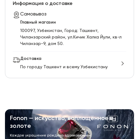
RU
ENG
UZ
Информация о доставке
Самовывоз
Главный магазин
100097, Узбекистан, Город: Ташкент,
Чиланзарский pайон, ул.Кичик Халка Йули, кв-л
Чиланзар-9, дом 50.
Доставка
По городу Ташкент и всему Узбекистану
Fonon — искусство, воплощённое в
золоте
Каждое украшение рождено вдохновением.