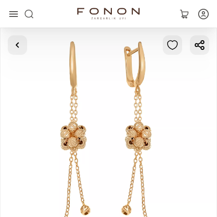
Главная
Коллекции
Кольца
Серьги
Браслеты
Кулоны
Цепочки