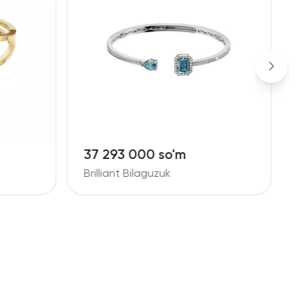
37 293 000 so'm
9
Brilliant Bilaguzuk
B