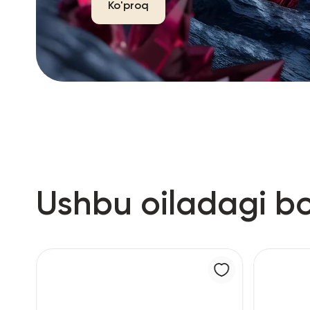
Ko'proq
Ushbu oiladagi b