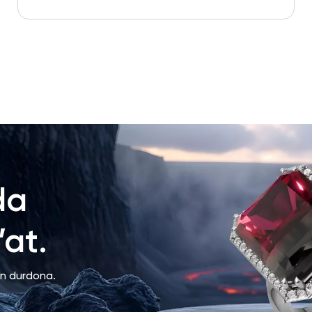
da
at.
an durdona.