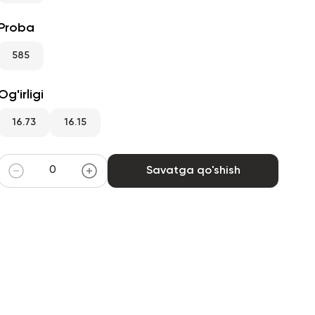
Proba
585
Og'irligi
16.73
16.15
Savatga qo'shish