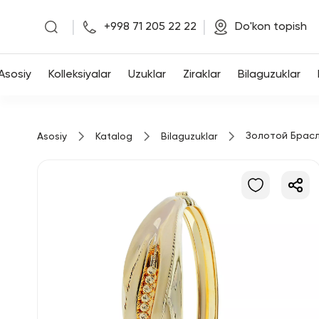
|
|
+998 71 205 22 22
Do'kon topish
Asosiy
Asosiy
Kolleksiyalar
Uzuklar
Ziraklar
Bilaguzuklar
Kolleksiyalar
Золотой Брас
Asosiy
Katalog
Bilaguzuklar
Uzuklar
Ziraklar
Bilaguzuklar
Kulonlar
Zanjirlar