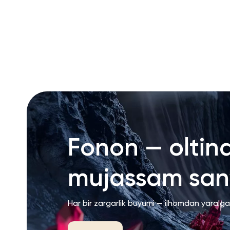
RU
ENG
UZ
Fonon — oltin
mujassam san’
Har bir zargarlik buyumi — ilhomdan yaralg