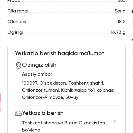
Proba
585
Tilla rangi
Sariq
O'lchami
18.5
Og'irligi
16.73 g
Yetkazib berish haqida ma'lumot
O'zingiz olish
Asosiy ombor
100097, O'zbekiston, Toshkent shahri,
Chilonzor tumani, Kichik Xalqa Yo'li ko'chasi,
Chilonzor-9 mavze, 50-uy
Yetkazib berish
Toshkent shahri va Butun O'zbekiston
bo'yicha