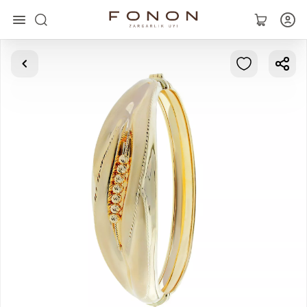
Главная
Коллекции
Кольца
Серьги
Браслеты
Кулоны
Цепочки