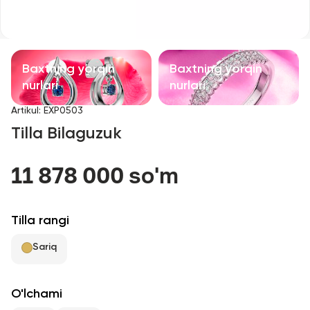
Bolalar taqinchoqlari
Qimmatbaho toshli taqinchoqlar
Baxtning yorqin
Baxtning yorqin
Aksessuarlar
nurlari
nurlari
Artikul
:
EXP0503
Barcha
Tilla Bilaguzuk
Biz haqimizda
11 878 000 so'm
Do'kon topish
Tilla rangi
Sevimli
Sariq
+998 71 205 22 22
O'lchami