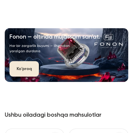
Fonon — oltinda mujassam san’at.
Har bir zargarlik buyumi — ilhomdan
yaralgan durdona.
Ko'proq
Ushbu oiladagi boshqa mahsulotlar