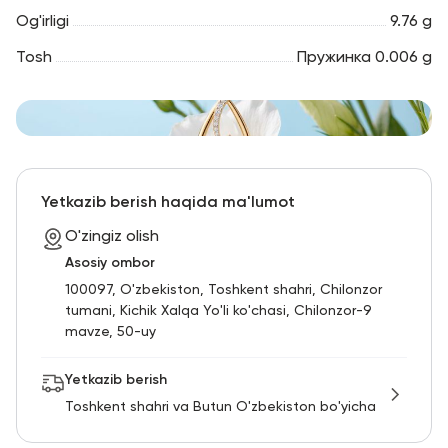
Og'irligi
9.76 g
Tosh
Пружинка 0.006 g
Yetkazib berish haqida ma'lumot
O'zingiz olish
Asosiy ombor
100097, O'zbekiston, Toshkent shahri, Chilonzor
tumani, Kichik Xalqa Yo'li ko'chasi, Chilonzor-9
mavze, 50-uy
Yetkazib berish
Toshkent shahri va Butun O'zbekiston bo'yicha