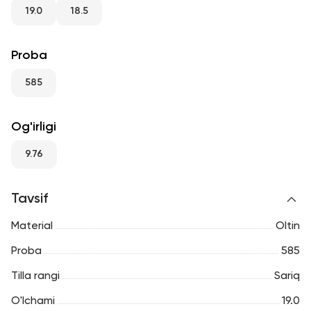
RU
ENG
UZ
19.0
18.5
Proba
585
Og'irligi
9.76
Tavsif
Material
Oltin
Proba
585
Tilla rangi
Sariq
O'lchami
19.0