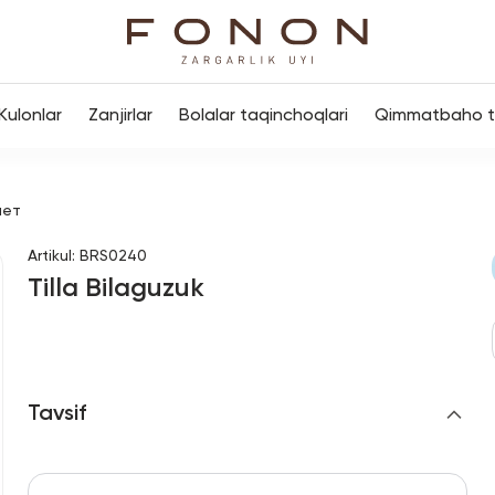
Kulonlar
Zanjirlar
Bolalar taqinchoqlari
Qimmatbaho to
лет
Artikul
:
BRS0240
Tilla Bilaguzuk
Tavsif