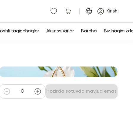
|
Kirish
shli taqinchoqlar
Aksessuarlar
Barcha
Biz haqimizd
Hozirda sotuvda mavjud emas