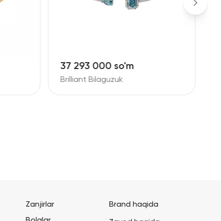
37 293 000 so'm
9
Brilliant Bilaguzuk
B
Zanjirlar
Brand haqida
Bolalar