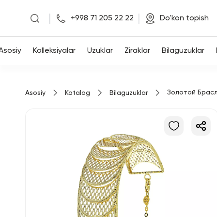
|
|
+998 71 205 22 22
Do'kon topish
Asosiy
Asosiy
Kolleksiyalar
Uzuklar
Ziraklar
Bilaguzuklar
Kolleksiyalar
Золотой Брас
Asosiy
Katalog
Bilaguzuklar
Uzuklar
Ziraklar
Bilaguzuklar
Kulonlar
Zanjirlar