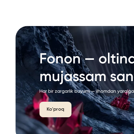
RU
ENG
UZ
Fonon — oltin
mujassam san’
Har bir zargarlik buyumi — ilhomdan yaralg
Ko'proq