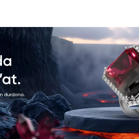
da
at.
an durdona.