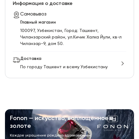
RU
ENG
UZ
Информация о доставке
Самовывоз
Главный магазин
100097, Узбекистан, Город: Ташкент,
Чиланзарский pайон, ул.Кичик Халка Йули, кв-л
Чиланзар-9, дом 50.
Доставка
По городу Ташкент и всему Узбекистану
Fonon — искусство, воплощённое в
золоте
Каждое украшение рождено вдохновением.