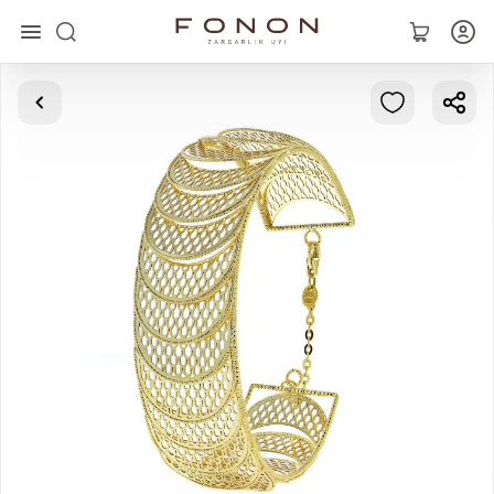
Главная
Коллекции
Кольца
Серьги
Браслеты
Кулоны
Цепочки