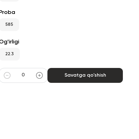
Proba
585
Og'irligi
22.3
Savatga qo'shish