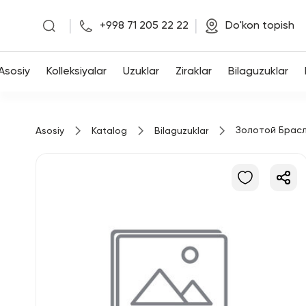
|
|
+998 71 205 22 22
Do'kon topish
Asosiy
Asosiy
Kolleksiyalar
Uzuklar
Ziraklar
Bilaguzuklar
Kolleksiyalar
Золотой Брас
Asosiy
Katalog
Bilaguzuklar
Uzuklar
Ziraklar
Bilaguzuklar
Kulonlar
Zanjirlar