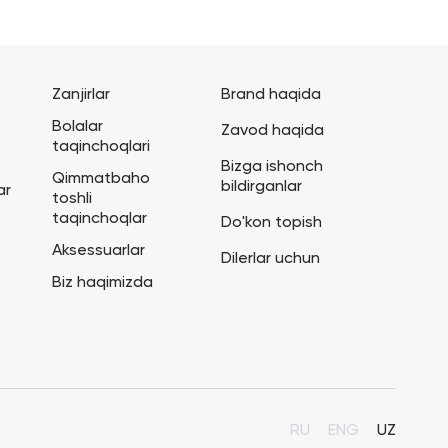
Zanjirlar
Brand haqida
Bolalar
Zavod haqida
taqinchoqlari
Bizga ishonch
Qimmatbaho
bildirganlar
ar
toshli
taqinchoqlar
Do'kon topish
Aksessuarlar
Dilerlar uchun
Biz haqimizda
RU
ENG
UZ