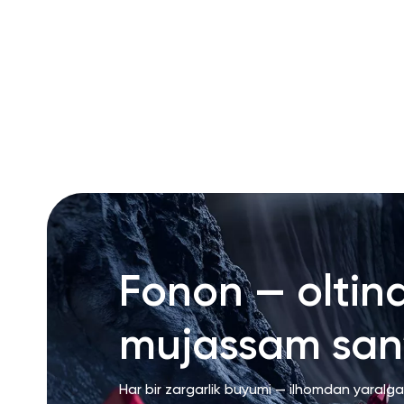
RU
ENG
UZ
Fonon — oltin
mujassam san’
Har bir zargarlik buyumi — ilhomdan yaralg