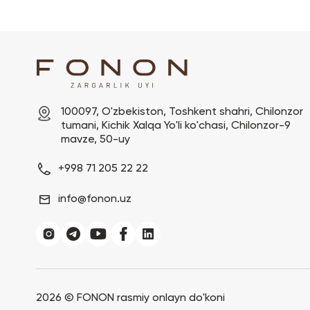
100097, O'zbekiston, Toshkent shahri, Chilonzor 
tumani, Kichik Xalqa Yo'li ko'chasi, Chilonzor-9 
mavze, 50-uy
+998 71 205 22 22
info@fonon.uz
2026 ©
FONON rasmiy onlayn do'koni