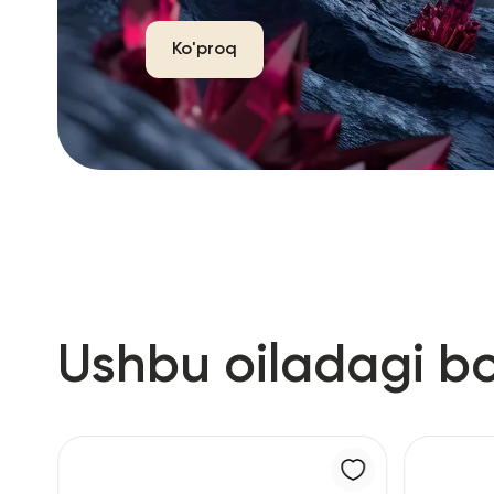
Ko'proq
Ushbu oiladagi b