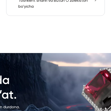
Toshkent shahri va Butun O'zbekiston
bo'yicha
da
at.
an durdona.