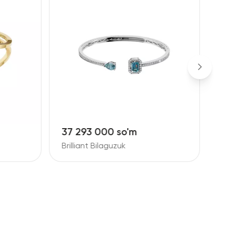
37 293 000 so'm
9
Brilliant Bilaguzuk
B