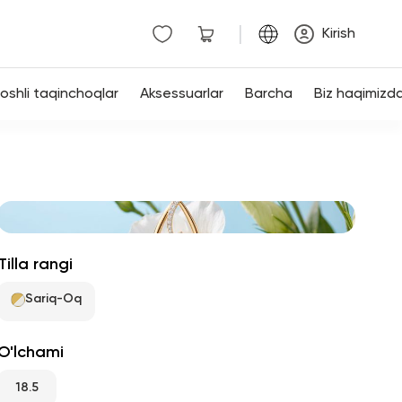
|
Kirish
shli taqinchoqlar
Aksessuarlar
Barcha
Biz haqimizd
Tilla rangi
Sariq-Oq
O'lchami
18.5