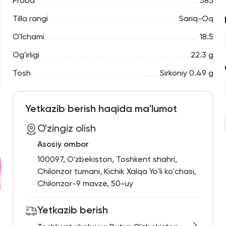
Proba
585
Tilla rangi
Sariq-Oq
O'lchami
18.5
Og'irligi
22.3 g
Tosh
Sirkoniy 0.49 g
Yetkazib berish haqida ma'lumot
O'zingiz olish
Asosiy ombor
100097, O'zbekiston, Toshkent shahri,
Chilonzor tumani, Kichik Xalqa Yo'li ko'chasi,
Chilonzor-9 mavze, 50-uy
Yetkazib berish