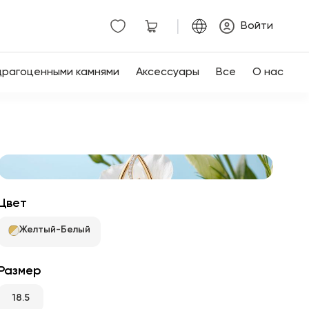
|
Войти
драгоценными камнями
Аксессуары
Все
О нас
Цвет
Желтый-Белый
Размер
18.5