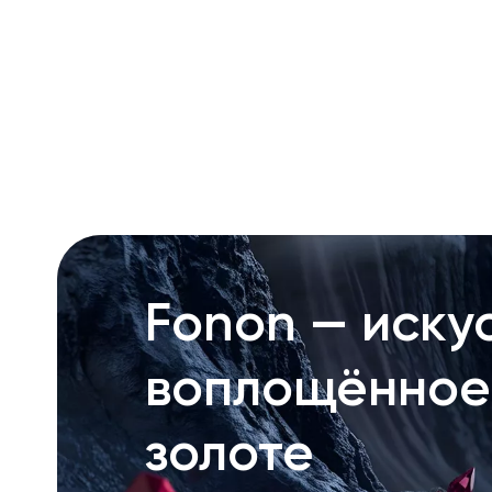
RU
ENG
UZ
Fonon — искус
воплощённое
золоте