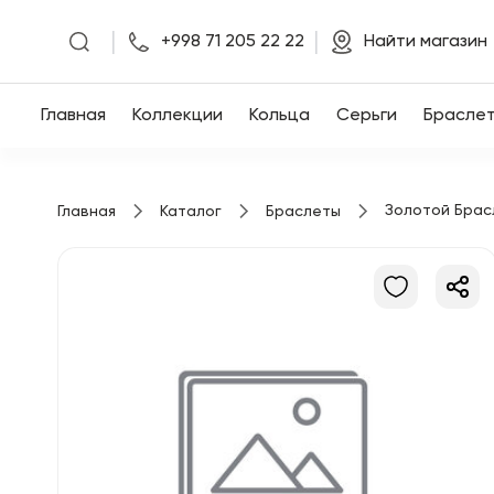
|
|
+998 71 205 22 22
Найти магазин
Главная
Главная
Коллекции
Кольца
Серьги
Брасле
Коллекции
Золотой Брас
Главная
Каталог
Браслеты
Кольца
Серьги
Браслеты
Кулоны
Цепочки