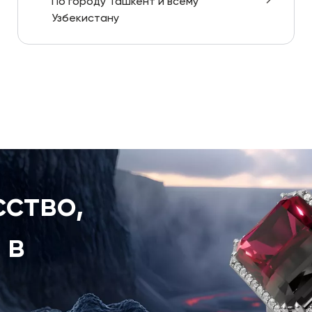
По городу Ташкент и всему
Узбекистану
ство,
 в