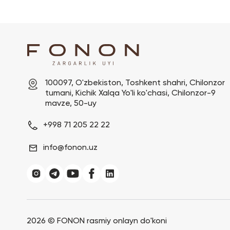
100097, O'zbekiston, Toshkent shahri, Chilonzor 
tumani, Kichik Xalqa Yo'li ko'chasi, Chilonzor-9 
mavze, 50-uy
+998 71 205 22 22
info@fonon.uz
2026 ©
FONON rasmiy onlayn do'koni