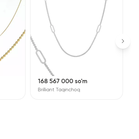
168 567 000 so'm
3
Brilliant Taqinchoq
O