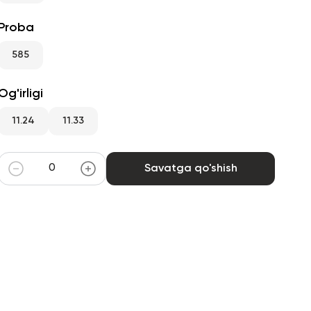
Proba
585
Og'irligi
11.24
11.33
Savatga qo'shish