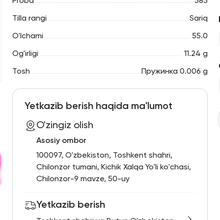
Proba
585
Tilla rangi
Sariq
O'lchami
55.0
Og'irligi
11.24 g
Tosh
Пружинка 0.006 g
Yetkazib berish haqida ma'lumot
O'zingiz olish
Asosiy ombor
100097, O'zbekiston, Toshkent shahri,
Chilonzor tumani, Kichik Xalqa Yo'li ko'chasi,
Chilonzor-9 mavze, 50-uy
Yetkazib berish