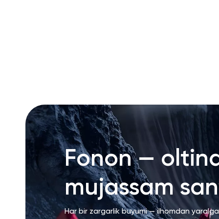
RU
ENG
UZ
Fonon — oltin
mujassam san’
Har bir zargarlik buyumi — ilhomdan yaralg