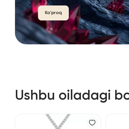
Ko'proq
Ushbu oiladagi b