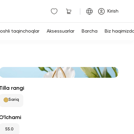
|
Kirish
shli taqinchoqlar
Aksessuarlar
Barcha
Biz haqimizd
Tilla rangi
Sariq
O'lchami
55.0