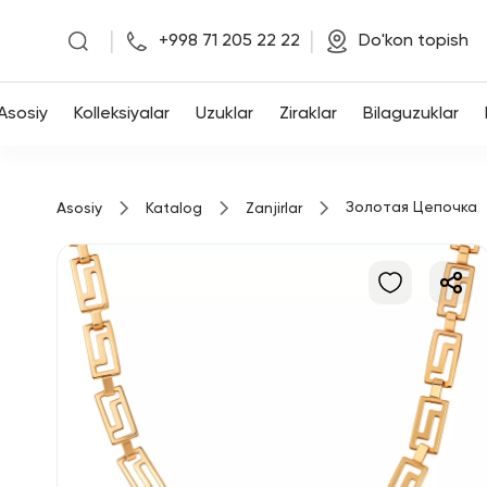
|
|
+998 71 205 22 22
Do'kon topish
Asosiy
Asosiy
Kolleksiyalar
Uzuklar
Ziraklar
Bilaguzuklar
Kolleksiyalar
Золотая Цепочка
Asosiy
Katalog
Zanjirlar
Uzuklar
Ziraklar
Bilaguzuklar
Kulonlar
Zanjirlar