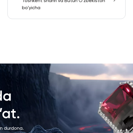
Toshkent shahri va Butun O'zbekiston
bo'yicha
da
at.
an durdona.