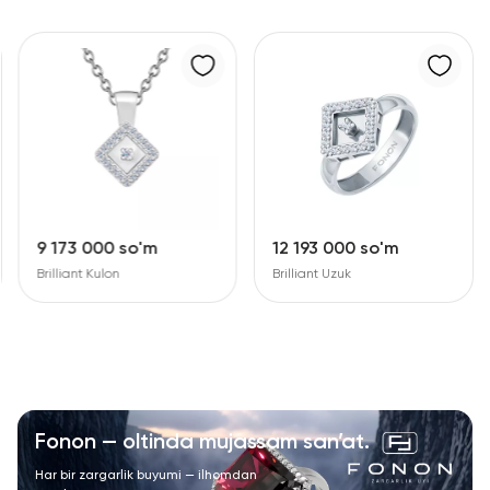
9 173 000 so'm
12 193 000 so'm
Brilliant Kulon
Brilliant Uzuk
Fonon — oltinda mujassam san’at.
Har bir zargarlik buyumi — ilhomdan