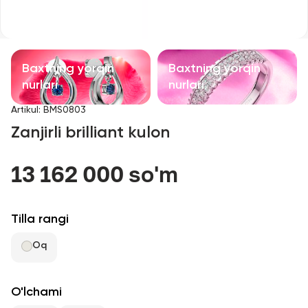
Bolalar taqinchoqlari
Qimmatbaho toshli taqinchoqlar
Baxtning yorqin
Baxtning yorqin
Aksessuarlar
nurlari
nurlari
Artikul
:
BMS0803
Barcha
Zanjirli brilliant kulon
Biz haqimizda
13 162 000 so'm
Do'kon topish
Tilla rangi
Sevimli
Oq
+998 71 205 22 22
O'lchami