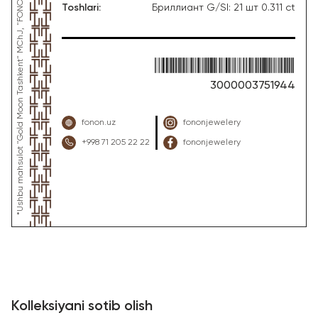
Toshlari
:
Бриллиант G/SI: 21 шт 0.311 ct
3000003751944
fonon.uz
fononjewelery
+998 71 205 22 22
fononjewelery
Kolleksiyani sotib olish