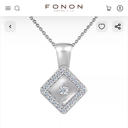
Asosiy
Kolleksiyalar
Uzuklar
Ziraklar
Bilaguzuklar
Kulonlar
Zanjirlar