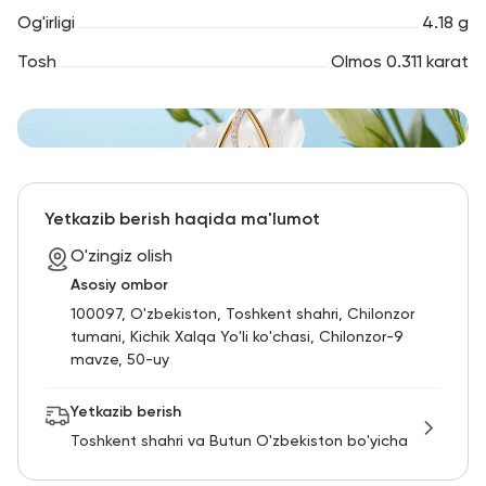
Og'irligi
4.18 g
Tosh
Olmos 0.311 karat
Yetkazib berish haqida ma'lumot
O'zingiz olish
Asosiy ombor
100097, O'zbekiston, Toshkent shahri, Chilonzor
tumani, Kichik Xalqa Yo'li ko'chasi, Chilonzor-9
mavze, 50-uy
Yetkazib berish
Toshkent shahri va Butun O'zbekiston bo'yicha