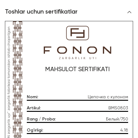
Toshlar uchun sertifikatlar
*Ushbu mahsulot "Gold Moon Tashkent" MChJ, "FONON zargarlik uyi" zargarlik fabrikasi tomonidan ishlab chiqarilgan
MAHSULOT SERTIFIKATI
Nomi
:
Цепочка с кулоном
Artikul
:
BMS0803
Rang / Proba
:
Белый/750
Og'irligi
:
4.18