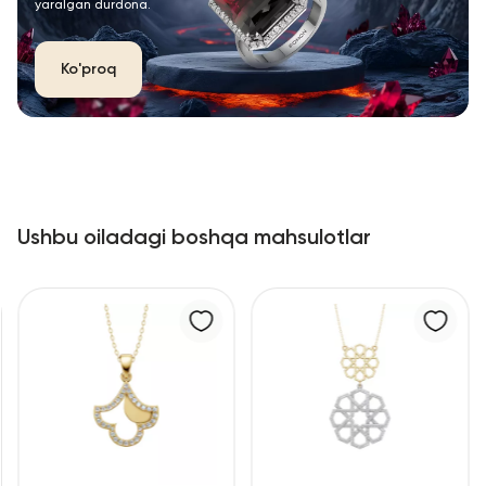
yaralgan durdona.
Ko'proq
Ushbu oiladagi boshqa mahsulotlar