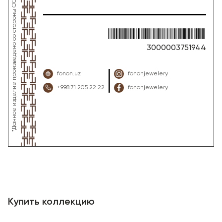
3000003751944
fonon.uz
fononjewelery
+998 71 205 22 22
fononjewelery
Купить коллекцию