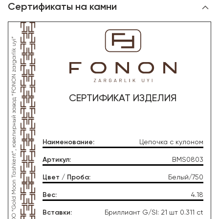
Сертификаты на камни
*Данное изделие произведено со стороны OOO “Gold Moon Tashkent”, ювелирный завод “FONON zargarlik uyi”
СЕРТИФИКАТ ИЗДЕЛИЯ
Наименование
:
Цепочка с кулоном
Артикул
:
BMS0803
Цвет / Проба
:
Белый/750
Вес
:
4.18
Вставки
:
Бриллиант G/SI: 21 шт 0.311 ct