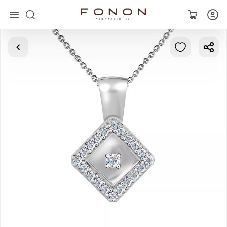
Главная
Коллекции
Кольца
Серьги
Браслеты
Кулоны
Цепочки