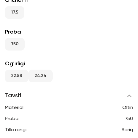
O'lchami
RU
ENG
UZ
17.5
Proba
750
Og'irligi
22.58
24.24
Tavsif
Material
Oltin
Proba
750
Tilla rangi
Sariq