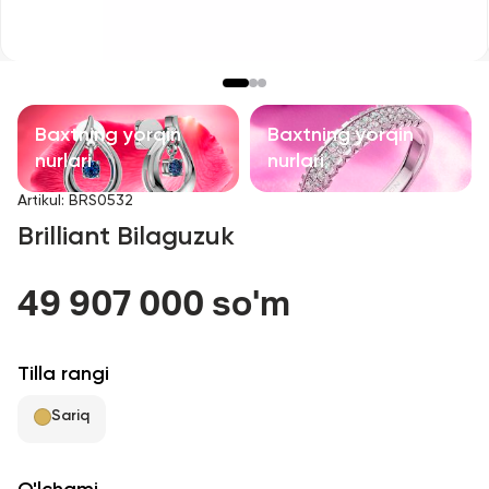
Bolalar taqinchoqlari
Qimmatbaho toshli taqinchoqlar
Aksessuarlar
Baxtning yorqin
Baxtning yorqin
nurlari
nurlari
Barcha
Artikul
:
BRS0532
Brilliant Bilaguzuk
Biz haqimizda
49 907 000 so'm
Do'kon topish
Sevimli
Tilla rangi
Sariq
+998 71 205 22 22