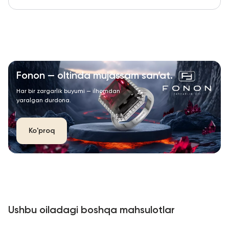
Fonon — oltinda mujassam san’at.
Har bir zargarlik buyumi — ilhomdan
yaralgan durdona.
Ko'proq
Ushbu oiladagi boshqa mahsulotlar