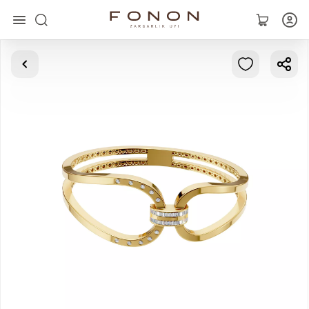
Asosiy
Kolleksiyalar
Uzuklar
Ziraklar
Bilaguzuklar
Kulonlar
Zanjirlar