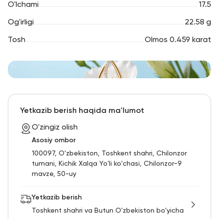
O'lchami
17.5
Og'irligi
22.58 g
Tosh
Olmos 0.459 karat
Yetkazib berish haqida ma'lumot
O'zingiz olish
Asosiy ombor
100097, O'zbekiston, Toshkent shahri, Chilonzor
tumani, Kichik Xalqa Yo'li ko'chasi, Chilonzor-9
mavze, 50-uy
Yetkazib berish
Toshkent shahri va Butun O'zbekiston bo'yicha