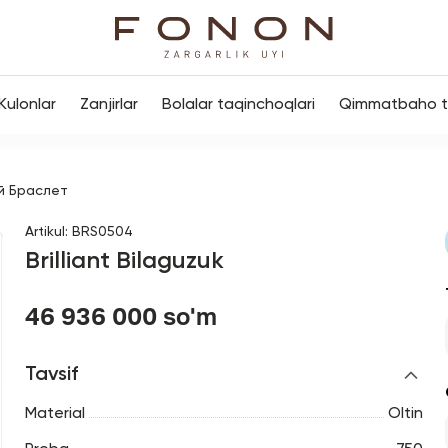
Kulonlar
Zanjirlar
Bolalar taqinchoqlari
Qimmatbaho to
й Браслет
Artikul
:
BRS0504
Brilliant Bilaguzuk
46 936 000 so'm
Tavsif
Material
Oltin