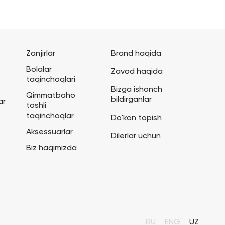
Zanjirlar
Brand haqida
Bolalar
Zavod haqida
taqinchoqlari
Bizga ishonch
Qimmatbaho
bildirganlar
ar
toshli
taqinchoqlar
Do'kon topish
Aksessuarlar
Dilerlar uchun
Biz haqimizda
RU
ENG
UZ