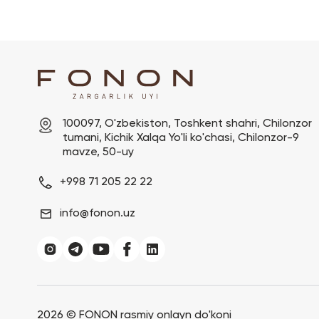
100097, O'zbekiston, Toshkent shahri, Chilonzor 
tumani, Kichik Xalqa Yo'li ko'chasi, Chilonzor-9 
mavze, 50-uy
+998 71 205 22 22
info@fonon.uz
2026 ©
FONON rasmiy onlayn do'koni