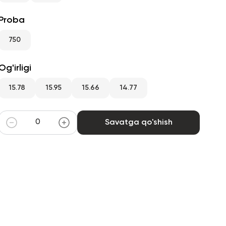
Proba
750
Og'irligi
15.78
15.95
15.66
14.77
Savatga qo'shish