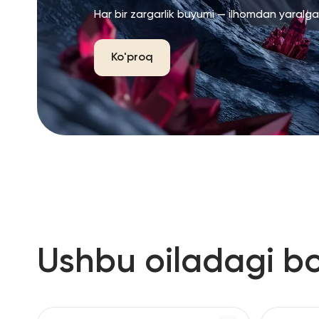
Har bir zargarlik buyumi — ilhomdan yaralg
Ko'proq
Ushbu oiladagi b