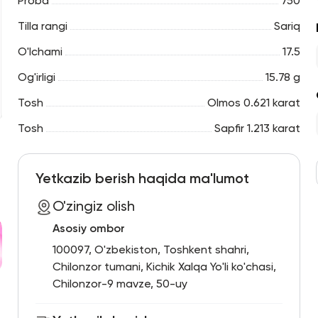
Proba
750
Tilla rangi
Sariq
O'lchami
17.5
Og'irligi
15.78 g
Tosh
Olmos 0.621 karat
Tosh
Sapfir 1.213 karat
Yetkazib berish haqida ma'lumot
O'zingiz olish
Asosiy ombor
100097, O'zbekiston, Toshkent shahri,
Chilonzor tumani, Kichik Xalqa Yo'li ko'chasi,
Chilonzor-9 mavze, 50-uy