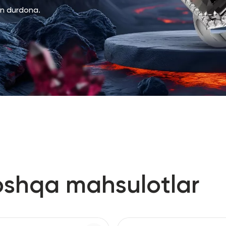
an durdona.
oshqa mahsulotlar