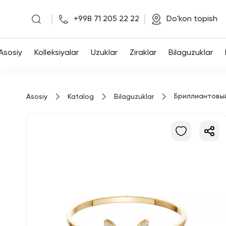
|
|
+998 71 205 22 22
Do'kon topish
Asosiy
Asosiy
Kolleksiyalar
Uzuklar
Ziraklar
Bilaguzuklar
Kolleksiyalar
Бриллиантовы
Asosiy
Katalog
Bilaguzuklar
Uzuklar
Ziraklar
Bilaguzuklar
Kulonlar
Zanjirlar