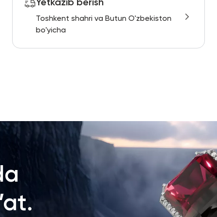
Yetkazib berish
Toshkent shahri va Butun O'zbekiston
bo'yicha
da
at.