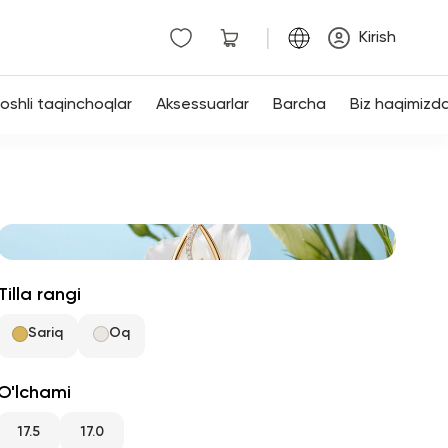
|
Kirish
shli taqinchoqlar
Aksessuarlar
Barcha
Biz haqimizd
Tilla rangi
Sariq
Oq
O'lchami
17.5
17.0