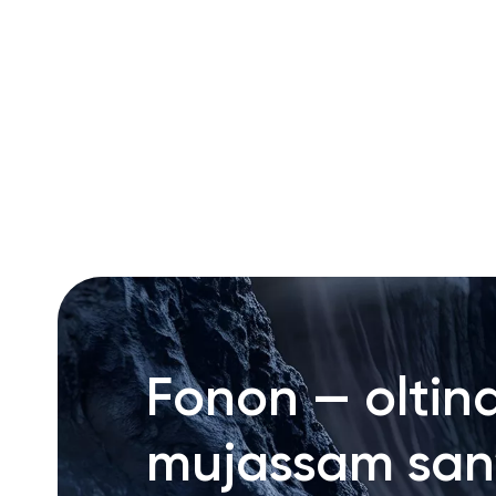
RU
ENG
UZ
Fonon — oltin
mujassam san’