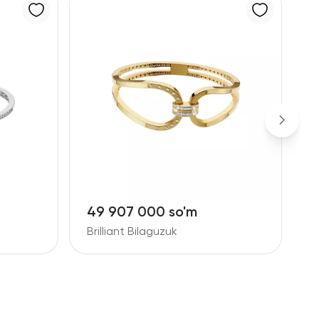
49 907 000 so'm
3
Brilliant Bilaguzuk
B