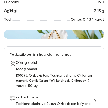
O'lchami
19.0
Og'irligi
3.15 g
Tosh
Olmos 0.434 karat
Yetkazib berish haqida ma'lumot
O'zingiz olish
Asosiy ombor
100097, O'zbekiston, Toshkent shahri, Chilonzor
tumani, Kichik Xalqa Yo'li ko'chasi, Chilonzor-9
mavze, 50-uy
Yetkazib berish
Toshkent shahri va Butun O'zbekiston bo'yicha