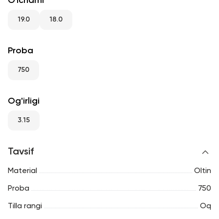
O'lchami
RU
ENG
UZ
19.0
18.0
Proba
750
Og'irligi
3.15
Tavsif
Material
Oltin
Proba
750
Tilla rangi
Oq