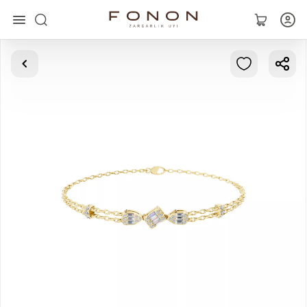
Asosiy
Kolleksiyalar
Uzuklar
Ziraklar
Bilaguzuklar
Kulonlar
Zanjirlar