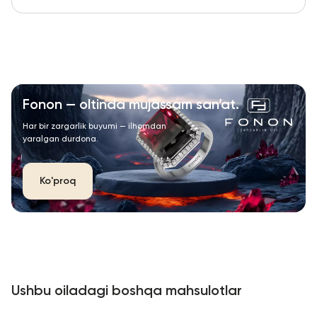
Fonon — oltinda mujassam san’at.
Har bir zargarlik buyumi — ilhomdan
yaralgan durdona.
Ko'proq
Ushbu oiladagi boshqa mahsulotlar