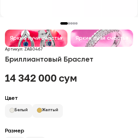
Детские изделия
Изделия с драгоценными камнями
Аксессуары
Яркие лучи счастья
Яркие лучи счастья
Артикул
:
ZAB0467
Все
Бриллиантовый Браслет
О нас
14 342 000 сум
Найти магазин
Цвет
Избранное
Белый
Желтый
+998 71 205 22 22
Размер