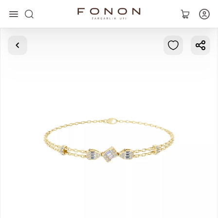
Главная
Коллекции
Кольца
Серьги
Браслеты
Кулоны
Цепочки