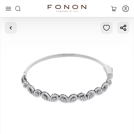
Asosiy
Kolleksiyalar
Uzuklar
Ziraklar
Bilaguzuklar
Kulonlar
Zanjirlar