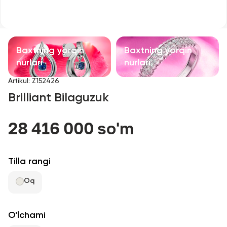
Bolalar taqinchoqlari
Qimmatbaho toshli taqinchoqlar
Baxtning yorqin
Baxtning yorqin
Aksessuarlar
nurlari
nurlari
Artikul
:
Z152426
Barcha
Brilliant Bilaguzuk
Biz haqimizda
28 416 000 so'm
Do'kon topish
Tilla rangi
Sevimli
Oq
+998 71 205 22 22
O'lchami