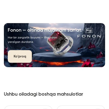
Fonon — oltinda mujassam san’at.
Har bir zargarlik buyumi — ilhomdan
yaralgan durdona.
Ko'proq
Ushbu oiladagi boshqa mahsulotlar