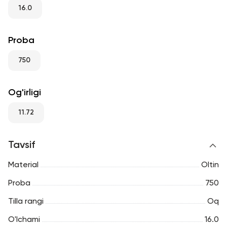
RU
ENG
UZ
16.0
Proba
750
Og'irligi
11.72
Tavsif
Material
Oltin
Proba
750
Tilla rangi
Oq
O'lchami
16.0