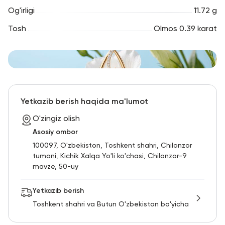
Og'irligi
11.72 g
Tosh
Olmos 0.39 karat
Yetkazib berish haqida ma'lumot
O'zingiz olish
Asosiy ombor
100097, O'zbekiston, Toshkent shahri, Chilonzor
tumani, Kichik Xalqa Yo'li ko'chasi, Chilonzor-9
mavze, 50-uy
Yetkazib berish
Toshkent shahri va Butun O'zbekiston bo'yicha