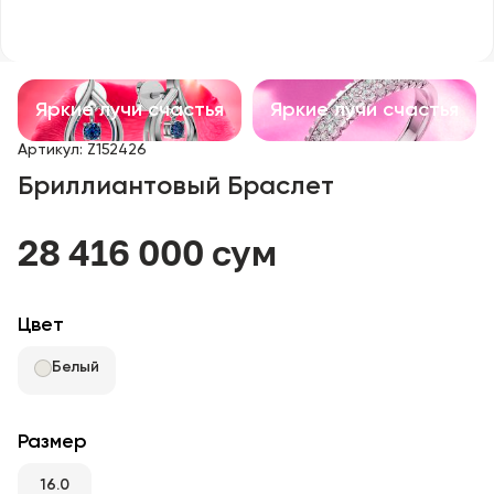
Детские изделия
Изделия с драгоценными камнями
Яркие лучи счастья
Яркие лучи счастья
Аксессуары
Артикул
:
Z152426
Бриллиантовый Браслет
Все
28 416 000 сум
О нас
Найти магазин
Цвет
Избранное
Белый
+998 71 205 22 22
Размер
16.0