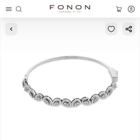
Главная
Коллекции
Кольца
Серьги
Браслеты
Кулоны
Цепочки