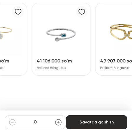
41 106 000 so'm
49 907 000 so'm
Brilliant Bilaguzuk
Brilliant Bilaguzuk
Savatga qo'shish