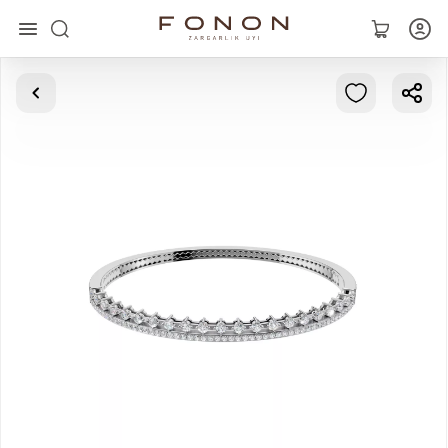
Asosiy
Kolleksiyalar
Uzuklar
Ziraklar
Bilaguzuklar
Kulonlar
Zanjirlar