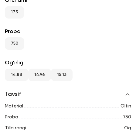
O'lchami
RU
ENG
UZ
17.5
Proba
750
Og'irligi
14.88
14.96
15.13
Tavsif
Material
Oltin
Proba
750
Tilla rangi
Oq