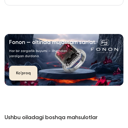
Fonon — oltinda mujassam san’at.
Har bir zargarlik buyumi — ilhomdan
yaralgan durdona.
Ko'proq
Ushbu oiladagi boshqa mahsulotlar