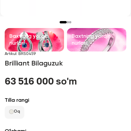
Bolalar taqinchoqlari
Qimmatbaho toshli taqinchoqlar
Aksessuarlar
Baxtning yorqin
Baxtning yorqin
nurlari
nurlari
Barcha
Artikul
:
BRS0459
Brilliant Bilaguzuk
Biz haqimizda
63 516 000 so'm
Do'kon topish
Sevimli
Tilla rangi
Oq
+998 71 205 22 22