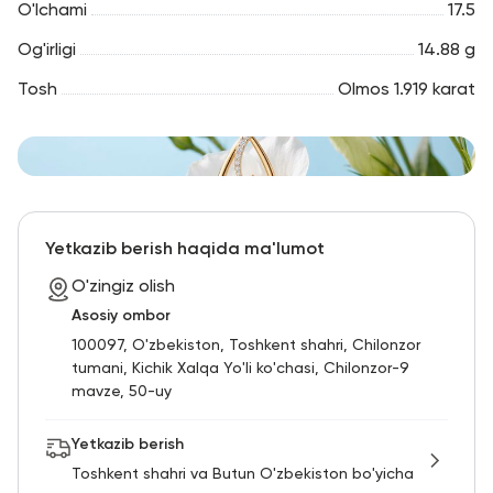
O'lchami
17.5
Og'irligi
14.88 g
Tosh
Olmos 1.919 karat
Yetkazib berish haqida ma'lumot
O'zingiz olish
Asosiy ombor
100097, O'zbekiston, Toshkent shahri, Chilonzor
tumani, Kichik Xalqa Yo'li ko'chasi, Chilonzor-9
mavze, 50-uy
Yetkazib berish
Toshkent shahri va Butun O'zbekiston bo'yicha