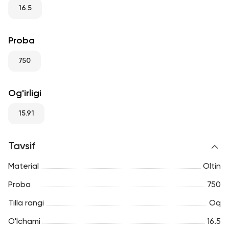
RU
ENG
UZ
16.5
Proba
750
Og'irligi
15.91
Tavsif
Material
Oltin
Proba
750
Tilla rangi
Oq
O'lchami
16.5