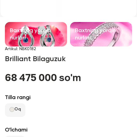
Bolalar taqinchoqlari
Qimmatbaho toshli taqinchoqlar
Baxtning yorqin
Baxtning yorqin
Aksessuarlar
nurlari
nurlari
Artikul
:
NBK0182
Barcha
Brilliant Bilaguzuk
Biz haqimizda
68 475 000 so'm
Do'kon topish
Tilla rangi
Sevimli
Oq
+998 71 205 22 22
O'lchami