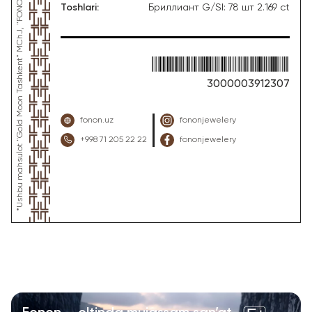
Toshlari
:
Бриллиант G/SI: 78 шт 2.169 ct
3000003912307
fonon.uz
fononjewelery
+998 71 205 22 22
fononjewelery