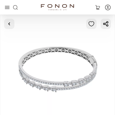
Asosiy
Kolleksiyalar
Uzuklar
Ziraklar
Bilaguzuklar
Kulonlar
Zanjirlar