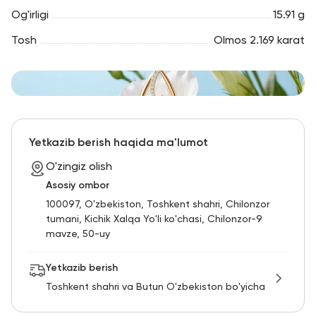
Og'irligi
15.91 g
Tosh
Olmos 2.169 karat
Yetkazib berish haqida ma'lumot
O'zingiz olish
Asosiy ombor
100097, O'zbekiston, Toshkent shahri, Chilonzor
tumani, Kichik Xalqa Yo'li ko'chasi, Chilonzor-9
mavze, 50-uy
Yetkazib berish
Toshkent shahri va Butun O'zbekiston bo'yicha