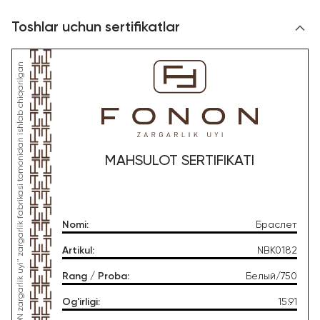
Toshlar uchun sertifikatlar
*Ushbu mahsulot "Gold Moon Tashkent" MChJ, "FONON zargarlik uyi" zargarlik fabrikasi tomonidan ishlab chiqarilgan
MAHSULOT SERTIFIKATI
Nomi
:
Браслет
Artikul
:
NBK0182
Rang / Proba
:
Белый/750
Og'irligi
:
15.91