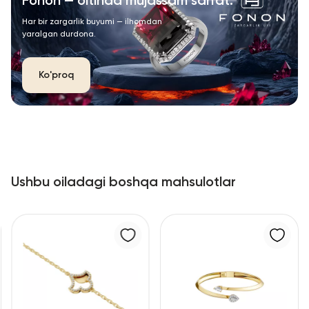
Fonon — oltinda mujassam san’at.
Har bir zargarlik buyumi — ilhomdan
yaralgan durdona.
Ko'proq
Ushbu oiladagi boshqa mahsulotlar