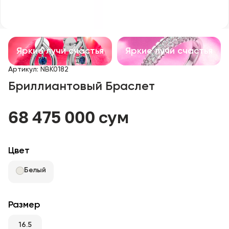
Детские изделия
Изделия с драгоценными камнями
Яркие лучи счастья
Яркие лучи счастья
Аксессуары
Артикул
:
NBK0182
Бриллиантовый Браслет
Все
68 475 000 сум
О нас
Найти магазин
Цвет
Избранное
Белый
+998 71 205 22 22
Размер
16.5