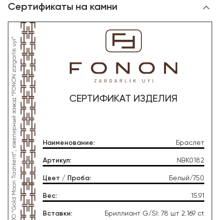
Сертификаты на камни
*Данное изделие произведено со стороны OOO “Gold Moon Tashkent”, ювелирный завод “FONON zargarlik uyi”
СЕРТИФИКАТ ИЗДЕЛИЯ
Наименование
:
Браслет
Артикул
:
NBK0182
Цвет / Проба
:
Белый/750
Вес
:
15.91
Вставки
:
Бриллиант G/SI: 78 шт 2.169 ct