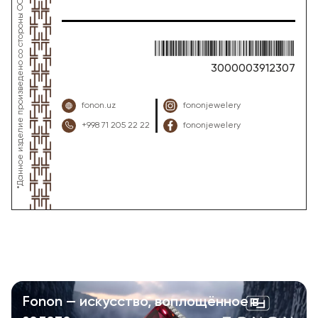
3000003912307
fonon.uz
fononjewelery
+998 71 205 22 22
fononjewelery
Fonon — искусство, воплощённое в