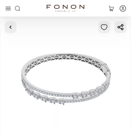
Главная
Коллекции
Кольца
Серьги
Браслеты
Кулоны
Цепочки