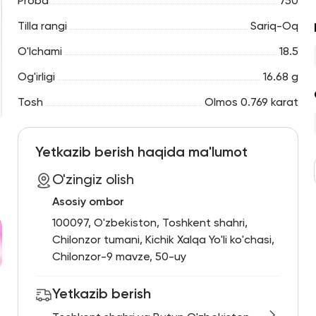
Proba
750
Tilla rangi
Sariq-Oq
O'lchami
18.5
Og'irligi
16.68 g
Tosh
Olmos 0.769 karat
Yetkazib berish haqida ma'lumot
O'zingiz olish
Asosiy ombor
100097, O'zbekiston, Toshkent shahri,
Chilonzor tumani, Kichik Xalqa Yo'li ko'chasi,
Chilonzor-9 mavze, 50-uy
Yetkazib berish