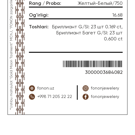
*Ushbu mahsulot "Gold Moon Tashkent" MChJ, "FONON zargarlik uyi" zargarlik fabrikasi tomonidan ishlab chiqarilgan
Rang / Proba
:
Желтый-Белый/750
Og'irligi
:
16.68
Toshlari
:
Бриллиант G/SI: 23 шт 0.169 ct,
Бриллиант Багет G/SI: 23 шт
0.600 ct
3000003684082
fonon.uz
fononjewelery
+998 71 205 22 22
fononjewelery