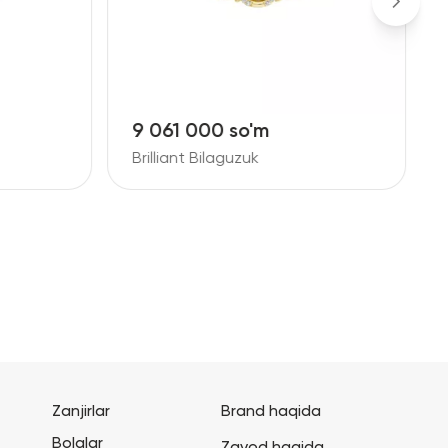
9 061 000 so'm
1
Brilliant Bilaguzuk
B
Zanjirlar
Brand haqida
Bolalar