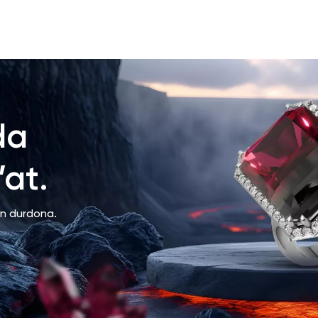
da
at.
an durdona.