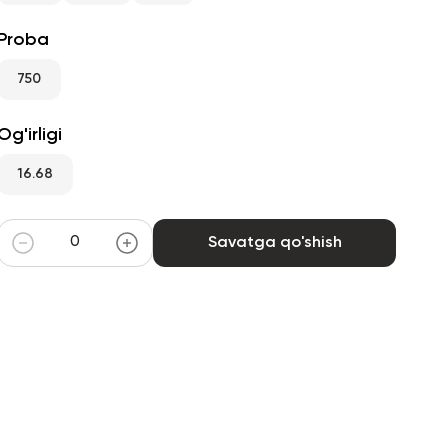
Proba
750
Og'irligi
16.68
Savatga qo'shish