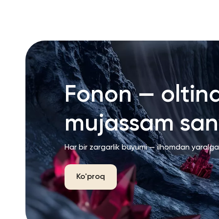
Fonon — oltin
mujassam san’
Har bir zargarlik buyumi — ilhomdan yaralg
Ko'proq