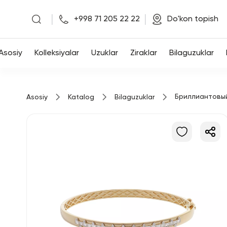
|
|
+998 71 205 22 22
Do'kon topish
Asosiy
Asosiy
Kolleksiyalar
Uzuklar
Ziraklar
Bilaguzuklar
Kolleksiyalar
Бриллиантовы
Asosiy
Katalog
Bilaguzuklar
Uzuklar
Ziraklar
Bilaguzuklar
Kulonlar
Zanjirlar