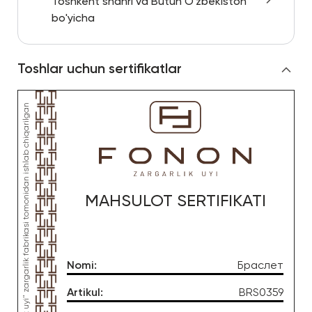
Toshkent shahri va Butun O'zbekiston
bo'yicha
Toshlar uchun sertifikatlar
MAHSULOT SERTIFIKATI
Nomi
:
Браслет
Artikul
:
BRS0359