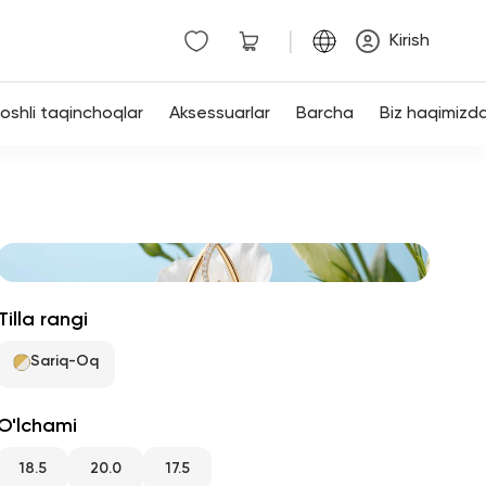
|
Kirish
shli taqinchoqlar
Aksessuarlar
Barcha
Biz haqimizd
Tilla rangi
Sariq-Oq
O'lchami
18.5
20.0
17.5