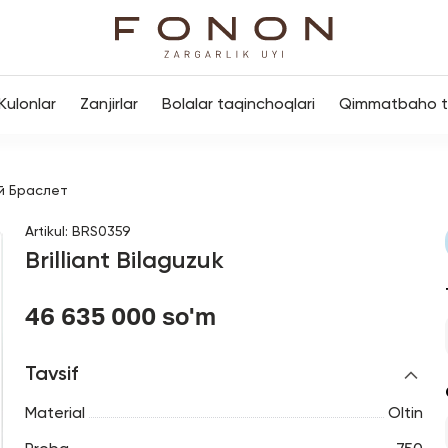
Kulonlar
Zanjirlar
Bolalar taqinchoqlari
Qimmatbaho to
й Браслет
Artikul
:
BRS0359
Brilliant Bilaguzuk
46 635 000 so'm
Tavsif
Material
Oltin