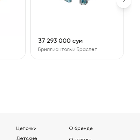
9 061 000 сум
1
Бриллиантовый Браслет
Б
Цепочки
О бренде
Детские