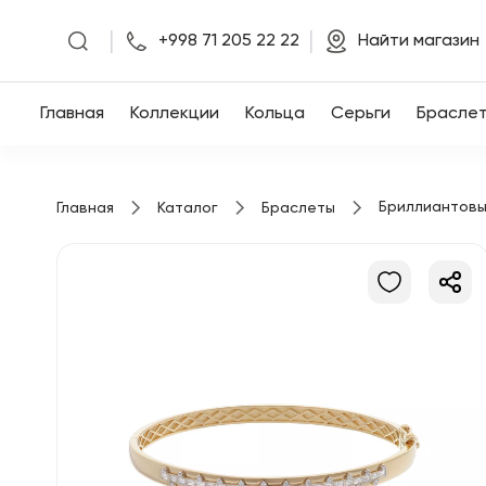
|
|
+998 71 205 22 22
Найти магазин
Главная
Главная
Коллекции
Кольца
Серьги
Брасле
Коллекции
Бриллиантовы
Главная
Каталог
Браслеты
Кольца
Серьги
Браслеты
Кулоны
Цепочки