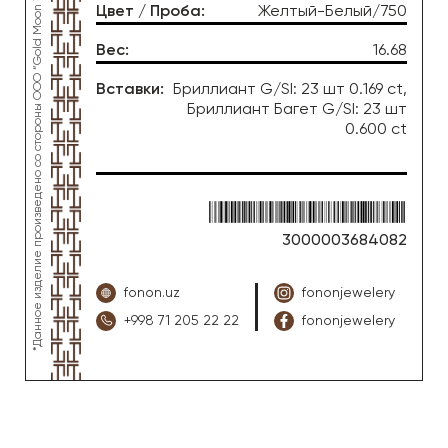
*Данное изделие произведено со стороны OOO “Gold Moon Tashkent”, ювелирный завод “FONON zargarlik uyi”
Цвет / Проба
:
Желтый-Белый/750
Вес
:
16.68
Вставки
:
Бриллиант G/SI: 23 шт 0.169 ct,
Бриллиант Багет G/SI: 23 шт
0.600 ct
3000003684082
fonon.uz
fononjewelery
+998 71 205 22 22
fononjewelery