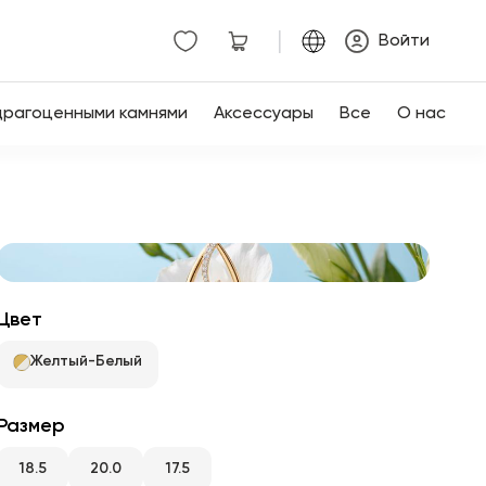
|
Войти
драгоценными камнями
Аксессуары
Все
О нас
Цвет
Желтый-Белый
Размер
18.5
20.0
17.5