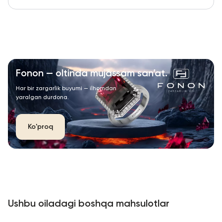
Fonon — oltinda mujassam san’at.
Har bir zargarlik buyumi — ilhomdan
yaralgan durdona.
Ko'proq
Ushbu oiladagi boshqa mahsulotlar