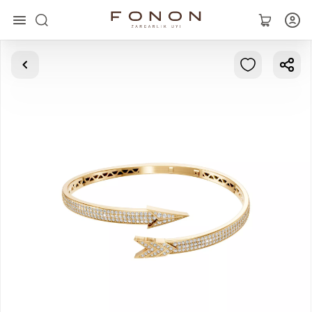
Asosiy
Kolleksiyalar
Uzuklar
Ziraklar
Bilaguzuklar
Kulonlar
Zanjirlar