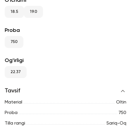
O'lchami
RU
ENG
UZ
18.5
19.0
Proba
750
Og'irligi
22.37
Tavsif
Material
Oltin
Proba
750
Tilla rangi
Sariq-Oq