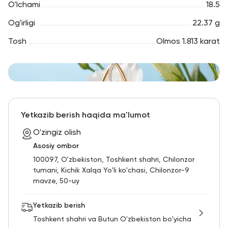
O'lchami
18.5
Og'irligi
22.37 g
Tosh
Olmos 1.813 karat
Yetkazib berish haqida ma'lumot
O'zingiz olish
Asosiy ombor
100097, O'zbekiston, Toshkent shahri, Chilonzor
tumani, Kichik Xalqa Yo'li ko'chasi, Chilonzor-9
mavze, 50-uy
Yetkazib berish
Toshkent shahri va Butun O'zbekiston bo'yicha