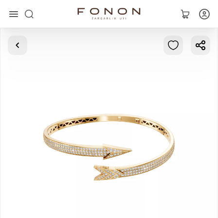
Главная
Коллекции
Кольца
Серьги
Браслеты
Кулоны
Цепочки