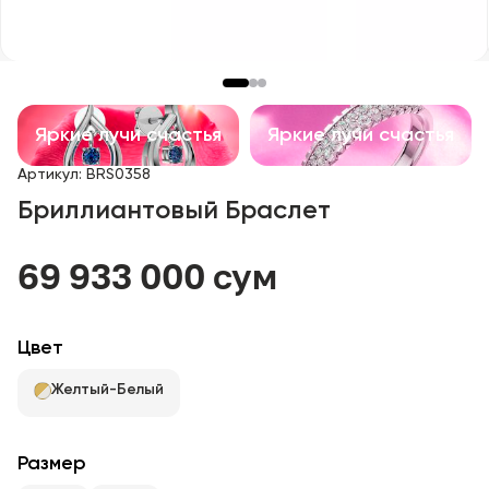
Детские изделия
Изделия с драгоценными камнями
Аксессуары
Яркие лучи счастья
Яркие лучи счастья
Артикул
:
BRS0358
Все
Бриллиантовый Браслет
О нас
69 933 000 сум
Найти магазин
Цвет
Избранное
Желтый-Белый
+998 71 205 22 22
Размер