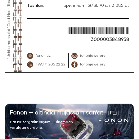
Toshlari
:
Бриллиант G/SI: 70 шт 3.085 ct
3000003848958
fonon.uz
fononjewelery
+998 71 205 22 22
fononjewelery
Fonon — oltinda mujassam san’at.
Har bir zargarlik buyumi — ilhomdan
yaralgan durdona.