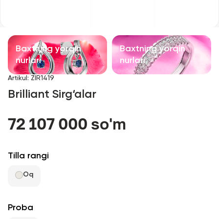
Bolalar taqinchoqlari
Qimmatbaho toshli taqinchoqlar
Baxtning yorqin
Baxtning yorqin
Aksessuarlar
nurlari
nurlari
Artikul
:
ZIR1419
Barcha
Brilliant Sirg‘alar
Biz haqimizda
72 107 000 so'm
Do'kon topish
Tilla rangi
Sevimli
Oq
+998 71 205 22 22
Proba