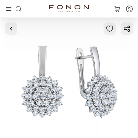
Asosiy
Kolleksiyalar
Uzuklar
Ziraklar
Bilaguzuklar
Kulonlar
Zanjirlar