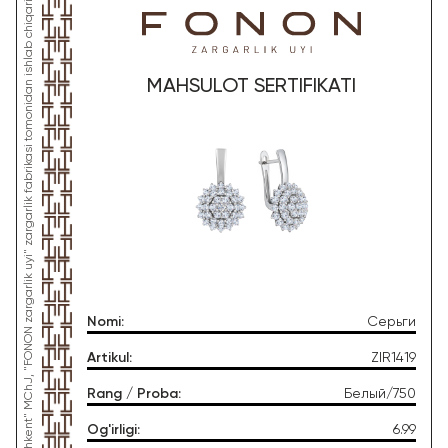
*Ushbu mahsulot "Gold Moon Tashkent" MChJ, "FONON zargarlik uyi" zargarlik fabrikasi tomonidan ishlab chiqarilgan
MAHSULOT SERTIFIKATI
Nomi
:
Серьги
Artikul
:
ZIR1419
Rang / Proba
:
Белый/750
Og'irligi
:
6.99