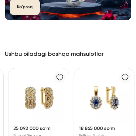
Ko'proq
Ushbu oiladagi boshqa mahsulotlar
25 092 000 so'm
18 865 000 so'm
Brilliant Sirg‘alar
Brilliant Sirg‘alar