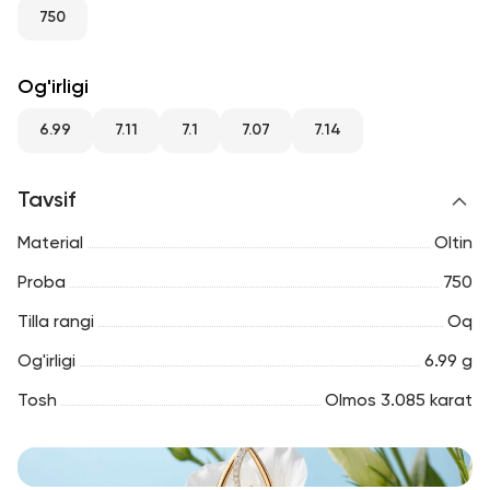
RU
ENG
UZ
750
Og'irligi
6.99
7.11
7.1
7.07
7.14
Tavsif
Material
Oltin
Proba
750
Tilla rangi
Oq
Og'irligi
6.99 g
Tosh
Olmos 3.085 karat