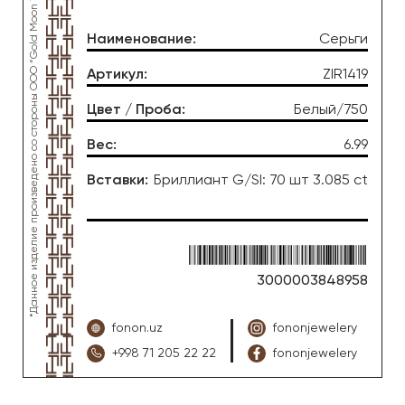
*Данное изделие произведено со стороны OOO “Gold Moon Tashkent”, ювелирный завод “FONON zargarlik uyi”
Наименование
:
Серьги
Артикул
:
ZIR1419
Цвет / Проба
:
Белый/750
Вес
:
6.99
Вставки
:
Бриллиант G/SI: 70 шт 3.085 ct
3000003848958
fonon.uz
fononjewelery
+998 71 205 22 22
fononjewelery