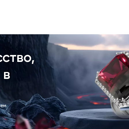
ство,
 в
ем.