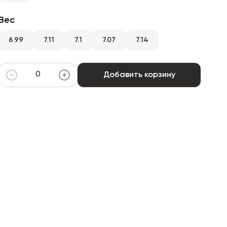
Вес
6.99
7.11
7.1
7.07
7.14
Добавить корзину