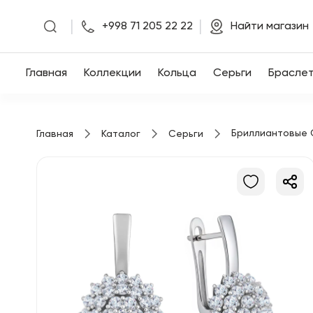
|
|
+998 71 205 22 22
Найти магазин
Главная
Главная
Коллекции
Кольца
Серьги
Брасле
Коллекции
Бриллиантовые 
Главная
Каталог
Серьги
Кольца
Серьги
Браслеты
Кулоны
Цепочки