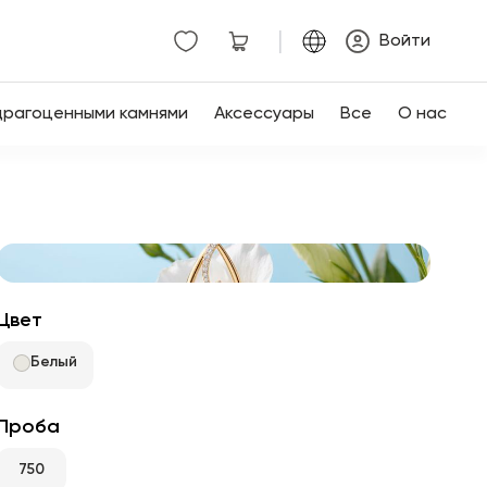
|
Войти
драгоценными камнями
Аксессуары
Все
О нас
Цвет
Белый
Проба
750