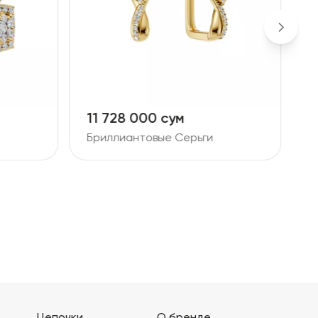
10 881 000 сум
2
Бриллиантовые Серьги
Б