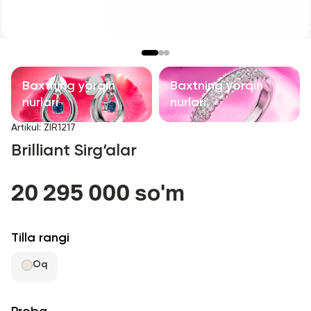
Bolalar taqinchoqlari
Qimmatbaho toshli taqinchoqlar
Aksessuarlar
Baxtning yorqin
Baxtning yorqin
nurlari
nurlari
Barcha
Artikul
:
ZIR1217
Brilliant Sirg‘alar
Biz haqimizda
20 295 000 so'm
Do'kon topish
Sevimli
Tilla rangi
Oq
+998 71 205 22 22