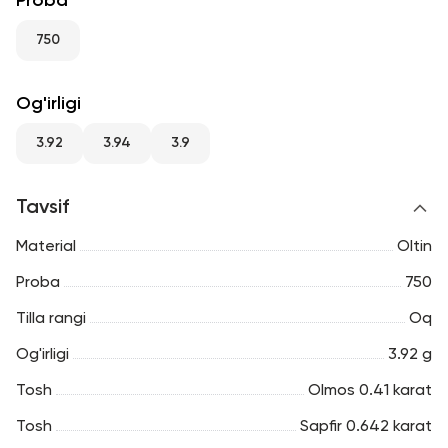
Proba
RU
ENG
UZ
750
Og'irligi
3.92
3.94
3.9
Tavsif
Material
Oltin
Proba
750
Tilla rangi
Oq
Og'irligi
3.92 g
Tosh
Olmos 0.41 karat
Tosh
Sapfir 0.642 karat