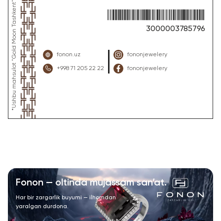
3000003785796
fonon.uz
fononjewelery
+998 71 205 22 22
fononjewelery
Fonon — oltinda mujassam san’at.
Har bir zargarlik buyumi — ilhomdan
yaralgan durdona.