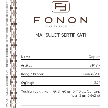
*Ushbu mahsulot "Gold Moon Tashkent" MChJ, "FONON zargarlik uyi" zargarlik fabrikasi tomonidan ishlab chiqarilgan
MAHSULOT SERTIFIKATI
Nomi
:
Серьги
Artikul
:
ZIR1217
Rang / Proba
:
Белый/750
Og'irligi
:
3.92
Toshlari
:
Бриллиант G/SI: 40 шт 0.410 ct, Сапфир
Круг: 2 шт 0.642 ct