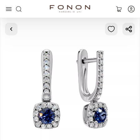
Asosiy
Kolleksiyalar
Uzuklar
Ziraklar
Bilaguzuklar
Kulonlar
Zanjirlar