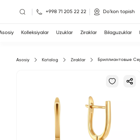
|
|
+998 71 205 22 22
Do'kon topish
Asosiy
Asosiy
Kolleksiyalar
Uzuklar
Ziraklar
Bilaguzuklar
Kolleksiyalar
Бриллиантовые Се
Asosiy
Katalog
Ziraklar
Uzuklar
Ziraklar
Bilaguzuklar
Kulonlar
Zanjirlar