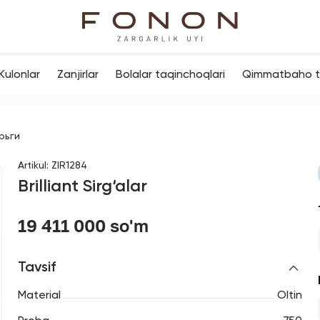
Kulonlar
Zanjirlar
Bolalar taqinchoqlari
Qimmatbaho to
рьги
Artikul
:
ZIR1284
Brilliant Sirg‘alar
19 411 000 so'm
Tavsif
Material
Oltin