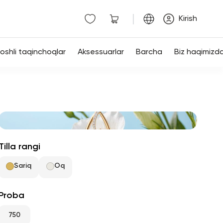
|
Kirish
shli taqinchoqlar
Aksessuarlar
Barcha
Biz haqimizd
Tilla rangi
Sariq
Oq
Proba
750