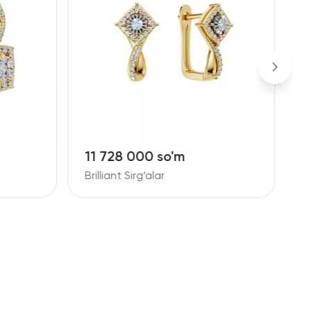
11 728 000 so'm
1
Brilliant Sirg‘alar
B