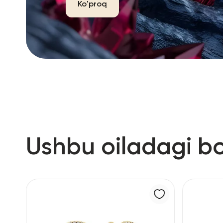
Ko'proq
Ushbu oiladagi b