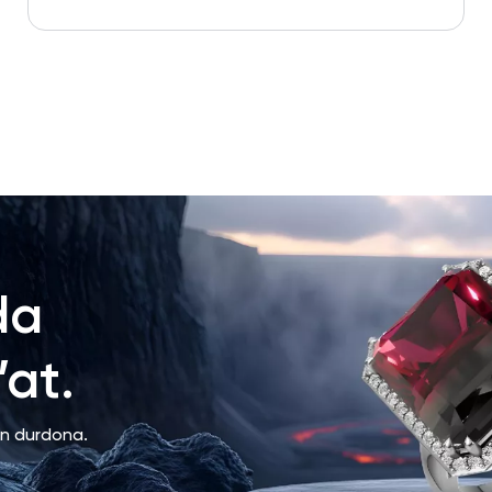
da
at.
an durdona.