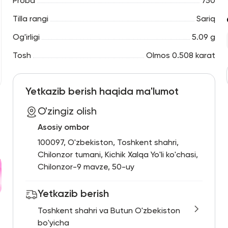
Proba
750
Tilla rangi
Sariq
Og'irligi
5.09 g
Tosh
Olmos 0.508 karat
Yetkazib berish haqida ma'lumot
O'zingiz olish
Asosiy ombor
100097, O'zbekiston, Toshkent shahri,
Chilonzor tumani, Kichik Xalqa Yo'li ko'chasi,
Chilonzor-9 mavze, 50-uy
Yetkazib berish
Toshkent shahri va Butun O'zbekiston
bo'yicha