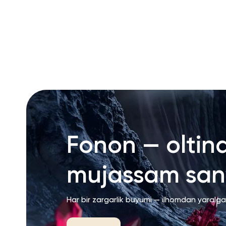
RU
ENG
UZ
Fonon — oltin
mujassam san’
Har bir zargarlik buyumi — ilhomdan yaralg