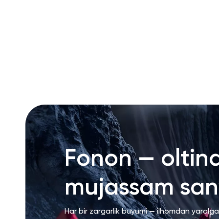
RU
ENG
UZ
Fonon — oltin
mujassam san’
Har bir zargarlik buyumi — ilhomdan yaralg