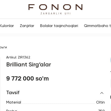
Kulonlar
Zanjirlar
Bolalar taqinchoqlari
Qimmatbaho to
рьги
Artikul
:
ZIR1362
Brilliant Sirg‘alar
9 772 000 so'm
Tavsif
Material
Oltin