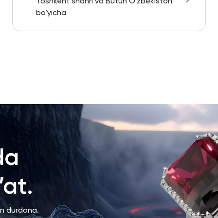
Toshkent shahri va Butun O'zbekiston
bo'yicha
da
at.
an durdona.