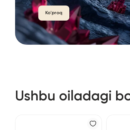
Ko'proq
Ushbu oiladagi b