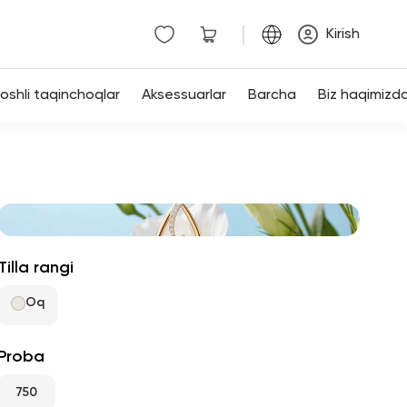
|
Kirish
shli taqinchoqlar
Aksessuarlar
Barcha
Biz haqimizd
Tilla rangi
Oq
Proba
750