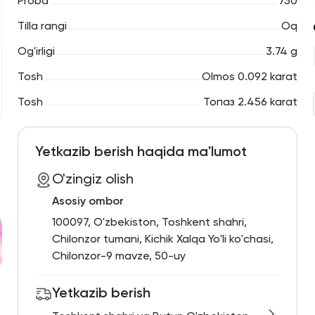
Proba
750
Tilla rangi
Oq
Og'irligi
3.74 g
Tosh
Olmos 0.092 karat
Tosh
Топаз 2.456 karat
Yetkazib berish haqida ma'lumot
O'zingiz olish
Asosiy ombor
100097, O'zbekiston, Toshkent shahri,
Chilonzor tumani, Kichik Xalqa Yo'li ko'chasi,
Chilonzor-9 mavze, 50-uy
Yetkazib berish