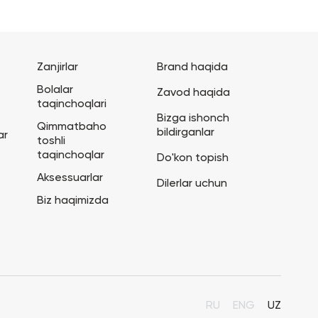
Zanjirlar
Brand haqida
Bolalar
Zavod haqida
taqinchoqlari
Bizga ishonch
Qimmatbaho
bildirganlar
ar
toshli
taqinchoqlar
Do'kon topish
Aksessuarlar
Dilerlar uchun
Biz haqimizda
RU
ENG
UZ