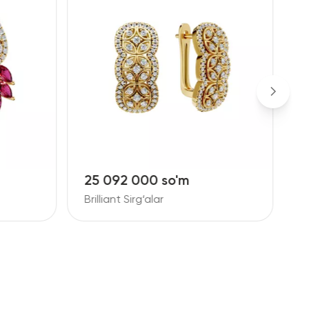
25 092 000 so'm
1
Brilliant Sirg‘alar
B