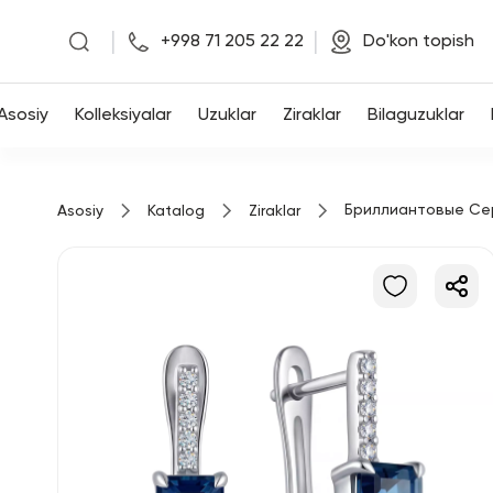
|
|
+998 71 205 22 22
Do'kon topish
Asosiy
Asosiy
Kolleksiyalar
Uzuklar
Ziraklar
Bilaguzuklar
Kolleksiyalar
Бриллиантовые Се
Asosiy
Katalog
Ziraklar
Uzuklar
Ziraklar
Bilaguzuklar
Kulonlar
Zanjirlar