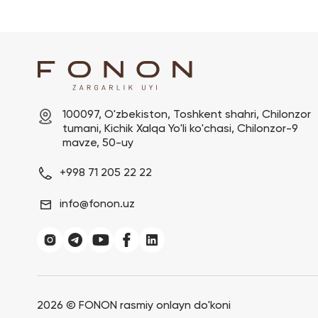
100097, O'zbekiston, Toshkent shahri, Chilonzor 
tumani, Kichik Xalqa Yo'li ko'chasi, Chilonzor-9 
mavze, 50-uy
+998 71 205 22 22
info@fonon.uz
2026 ©
FONON rasmiy onlayn do'koni