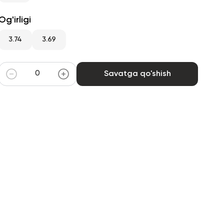
Og'irligi
3.74
3.69
Savatga qo'shish