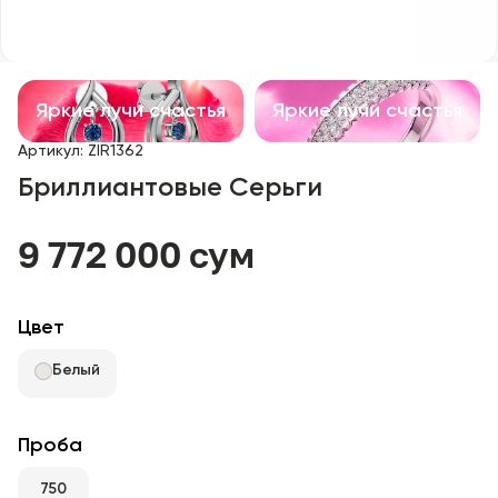
Детские изделия
Изделия с драгоценными камнями
Яркие лучи счастья
Яркие лучи счастья
Аксессуары
Артикул
:
ZIR1362
Бриллиантовые Серьги
Все
9 772 000 сум
О нас
Найти магазин
Цвет
Избранное
Белый
+998 71 205 22 22
Проба
750