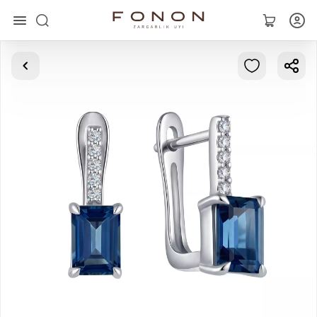
Главная
Коллекции
Кольца
Серьги
Браслеты
Кулоны
Цепочки