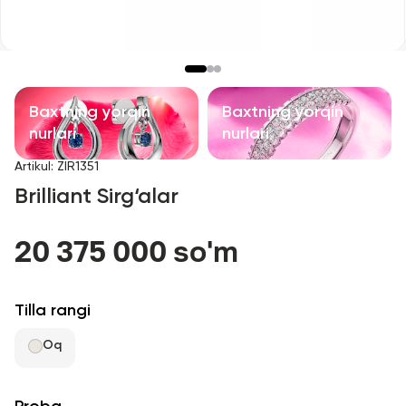
Bolalar taqinchoqlari
Qimmatbaho toshli taqinchoqlar
Aksessuarlar
Baxtning yorqin
Baxtning yorqin
nurlari
nurlari
Barcha
Artikul
:
ZIR1351
Brilliant Sirg‘alar
Biz haqimizda
20 375 000 so'm
Do'kon topish
Sevimli
Tilla rangi
Oq
+998 71 205 22 22