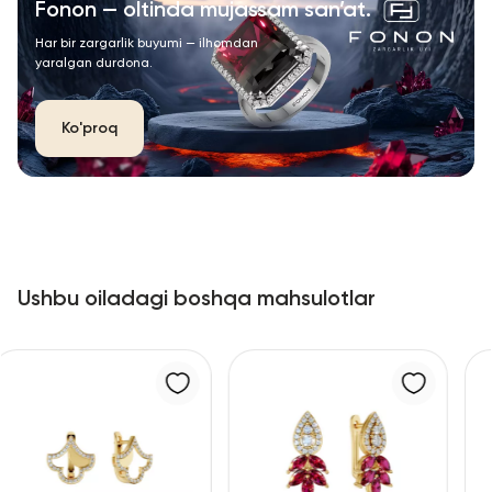
Fonon — oltinda mujassam san’at.
Har bir zargarlik buyumi — ilhomdan
yaralgan durdona.
Ko'proq
Ushbu oiladagi boshqa mahsulotlar