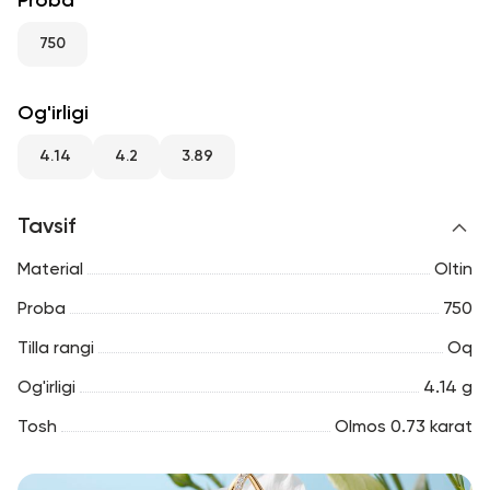
Proba
RU
ENG
UZ
750
Og'irligi
4.14
4.2
3.89
Tavsif
Material
Oltin
Proba
750
Tilla rangi
Oq
Og'irligi
4.14 g
Tosh
Olmos 0.73 karat