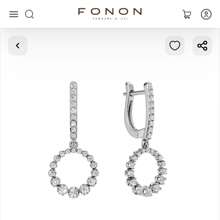
Asosiy
Kolleksiyalar
Uzuklar
Ziraklar
Bilaguzuklar
Kulonlar
Zanjirlar