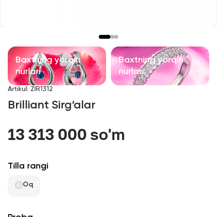
Bolalar taqinchoqlari
Qimmatbaho toshli taqinchoqlar
Aksessuarlar
Baxtning yorqin
Baxtning yorqin
nurlari
nurlari
Barcha
Artikul
:
ZIR1312
Brilliant Sirg‘alar
Biz haqimizda
13 313 000 so'm
Do'kon topish
Sevimli
Tilla rangi
Oq
+998 71 205 22 22