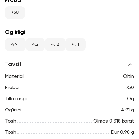
Proba
RU
ENG
UZ
750
Og'irligi
4.91
4.2
4.12
4.11
Tavsif
Material
Oltin
Proba
750
Tilla rangi
Oq
Og'irligi
4.91 g
Tosh
Olmos 0.318 karat
Tosh
Dur 0.98 g