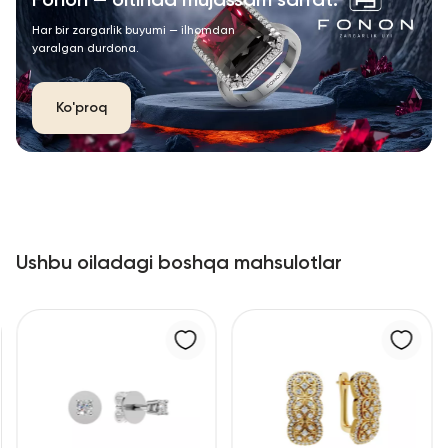
Fonon — oltinda mujassam san’at.
Har bir zargarlik buyumi — ilhomdan
yaralgan durdona.
Ko'proq
Ushbu oiladagi boshqa mahsulotlar