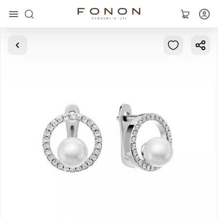
Asosiy
Kolleksiyalar
Uzuklar
Ziraklar
Bilaguzuklar
Kulonlar
Zanjirlar