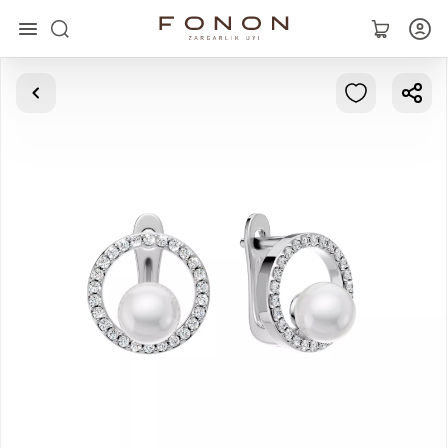
Главная
Коллекции
Кольца
Серьги
Браслеты
Кулоны
Цепочки