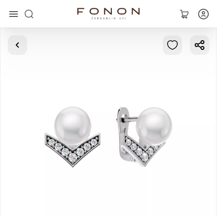
Asosiy
Kolleksiyalar
Uzuklar
Ziraklar
Bilaguzuklar
Kulonlar
Zanjirlar