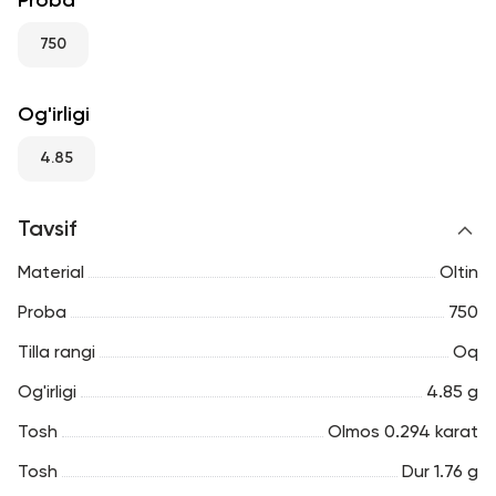
Proba
RU
ENG
UZ
750
Og'irligi
4.85
Tavsif
Material
Oltin
Proba
750
Tilla rangi
Oq
Og'irligi
4.85 g
Tosh
Olmos 0.294 karat
Tosh
Dur 1.76 g