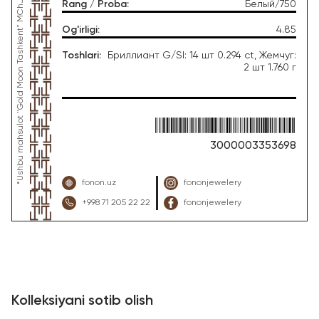
Rang / Proba
:
Белый/750
Og'irligi
:
4.85
Toshlari
:
Бриллиант G/SI: 14 шт 0.294 ct, Жемчуг:
2 шт 1.760 г
3000003353698
fonon.uz
fononjewelery
+998 71 205 22 22
fononjewelery
Kolleksiyani sotib olish