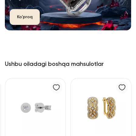
Ko'proq
Ushbu oiladagi boshqa mahsulotlar