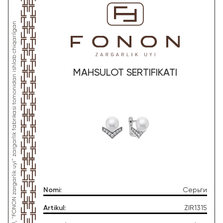
*Ushbu mahsulot "Gold Moon Tashkent" MChJ, "FONON zargarlik uyi" zargarlik fabrikasi tomonidan ishlab chiqarilgan
MAHSULOT SERTIFIKATI
Nomi
:
Серьги
Artikul
:
ZIR1315