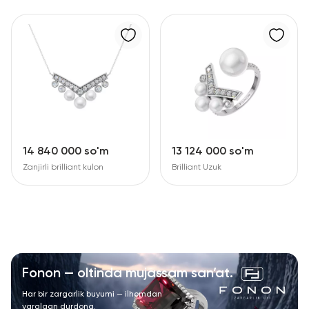
14 840 000 so'm
13 124 000 so'm
Zanjirli brilliant kulon
Brilliant Uzuk
Fonon — oltinda mujassam san’at.
Har bir zargarlik buyumi — ilhomdan
yaralgan durdona.