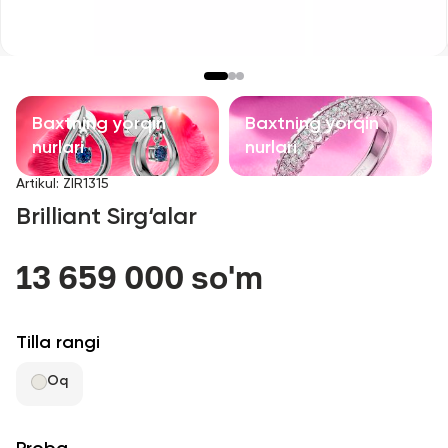
Bolalar taqinchoqlari
Qimmatbaho toshli taqinchoqlar
Aksessuarlar
Baxtning yorqin
Baxtning yorqin
nurlari
nurlari
Barcha
Artikul
:
ZIR1315
Brilliant Sirg‘alar
Biz haqimizda
13 659 000 so'm
Do'kon topish
Sevimli
Tilla rangi
Oq
+998 71 205 22 22