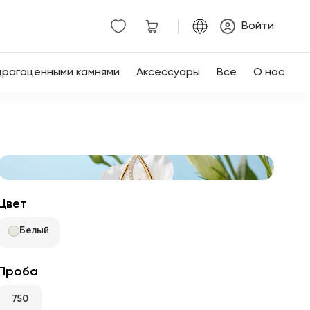
|
Войти
драгоценными камнями
Аксессуары
Все
О нас
Цвет
Белый
Проба
750