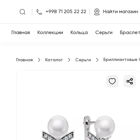
|
|
+998 71 205 22 22
Найти магазин
Главная
Главная
Коллекции
Кольца
Серьги
Брасле
Коллекции
Бриллиантовые 
Главная
Каталог
Серьги
Кольца
Серьги
Браслеты
Кулоны
Цепочки