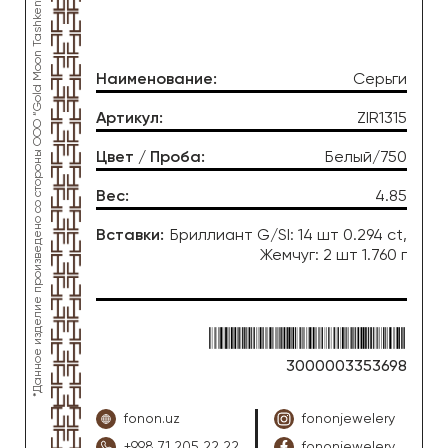
*Данное изделие произведено со стороны OOO “Gold Moon Tashkent”, ювелирный завод “FONON zargarlik uyi”
Наименование
:
Серьги
Артикул
:
ZIR1315
Цвет / Проба
:
Белый/750
Вес
:
4.85
Вставки
:
Бриллиант G/SI: 14 шт 0.294 ct,
Жемчуг: 2 шт 1.760 г
3000003353698
fonon.uz
fononjewelery
+998 71 205 22 22
fononjewelery