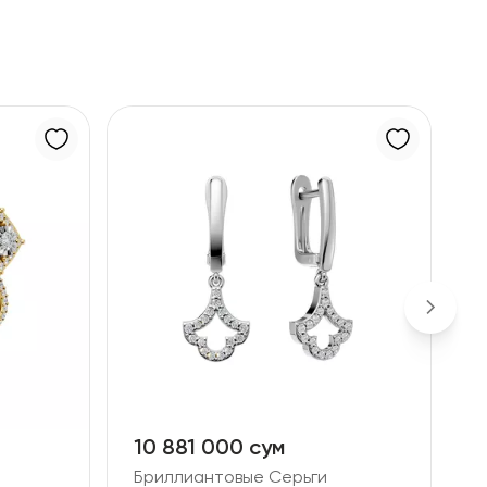
10 881 000 сум
2
Бриллиантовые Серьги
Б