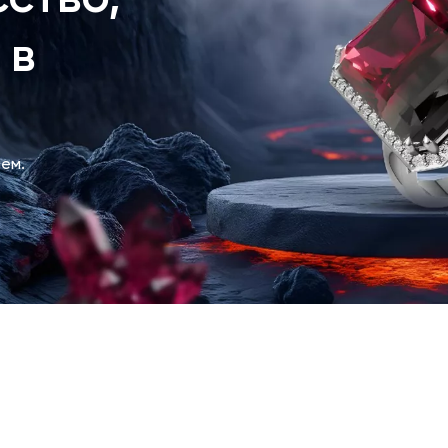
 в
ем.