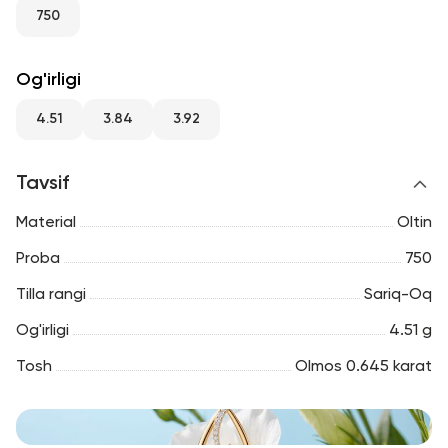
RU
ENG
UZ
750
Og'irligi
4.51
3.84
3.92
Tavsif
Material
Oltin
Proba
750
Tilla rangi
Sariq-Oq
Og'irligi
4.51 g
Tosh
Olmos 0.645 karat