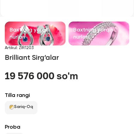
Bolalar taqinchoqlari
Qimmatbaho toshli taqinchoqlar
Baxtning yorqin
Baxtning yorqin
Aksessuarlar
nurlari
nurlari
Artikul
:
ZIR1203
Barcha
Brilliant Sirg‘alar
Biz haqimizda
19 576 000 so'm
Do'kon topish
Tilla rangi
Sevimli
Sariq-Oq
+998 71 205 22 22
Proba