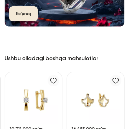
Ko'proq
Ushbu oiladagi boshqa mahsulotlar