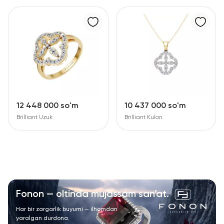
12 448 000 so'm
10 437 000 so'm
Brilliant Uzuk
Brilliant Kulon
Fonon — oltinda mujassam san’at.
Har bir zargarlik buyumi — ilhomdan
yaralgan durdona.