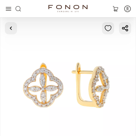
Asosiy
Kolleksiyalar
Uzuklar
Ziraklar
Bilaguzuklar
Kulonlar
Zanjirlar