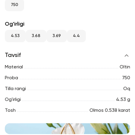
RU
ENG
UZ
750
Og'irligi
4.53
3.68
3.69
4.4
Tavsif
Material
Oltin
Proba
750
Tilla rangi
Oq
Og'irligi
4.53 g
Tosh
Olmos 0.538 karat