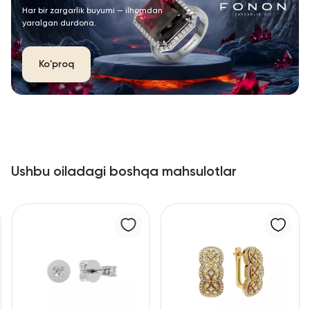
Har bir zargarlik buyumi — ilhomdan
yaralgan durdona.
Ko'proq
Ushbu oiladagi boshqa mahsulotlar