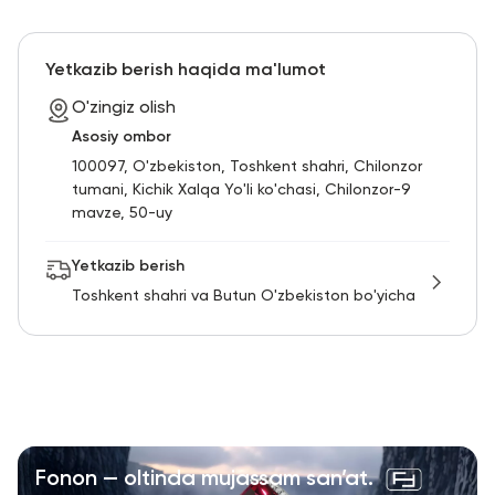
Yetkazib berish haqida ma'lumot
O'zingiz olish
Asosiy ombor
100097, O'zbekiston, Toshkent shahri, Chilonzor
tumani, Kichik Xalqa Yo'li ko'chasi, Chilonzor-9
mavze, 50-uy
Yetkazib berish
Toshkent shahri va Butun O'zbekiston bo'yicha
Fonon — oltinda mujassam san’at.