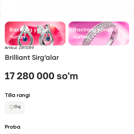
Bolalar taqinchoqlari
Qimmatbaho toshli taqinchoqlar
Baxtning yorqin
Baxtning yorqin
Aksessuarlar
nurlari
nurlari
Artikul
:
ZIR1089
Barcha
Brilliant Sirg‘alar
Biz haqimizda
17 280 000 so'm
Do'kon topish
Tilla rangi
Sevimli
Oq
+998 71 205 22 22
Proba