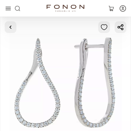
Asosiy
Kolleksiyalar
Uzuklar
Ziraklar
Bilaguzuklar
Kulonlar
Zanjirlar