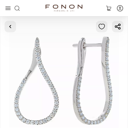
Главная
Коллекции
Кольца
Серьги
Браслеты
Кулоны
Цепочки