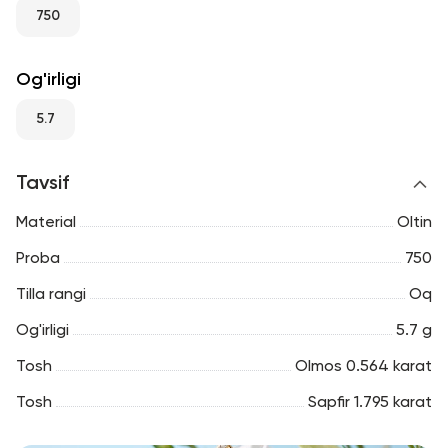
RU
ENG
UZ
750
Og'irligi
5.7
Tavsif
Material
Oltin
Proba
750
Tilla rangi
Oq
Og'irligi
5.7 g
Tosh
Olmos 0.564 karat
Tosh
Sapfir 1.795 karat