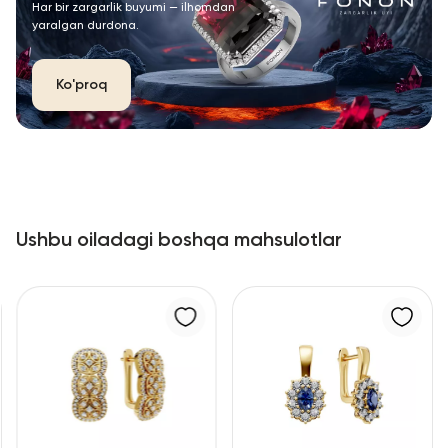
Har bir zargarlik buyumi — ilhomdan
yaralgan durdona.
Ko'proq
Ushbu oiladagi boshqa mahsulotlar