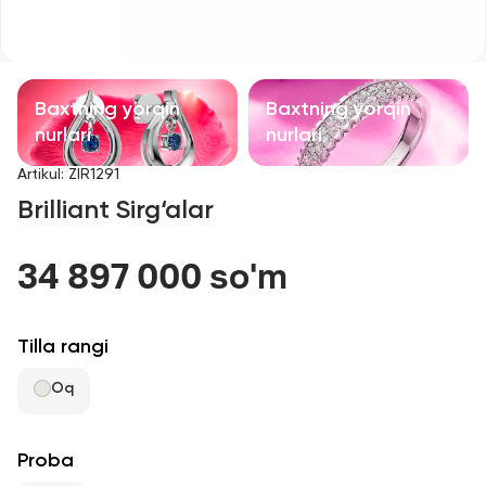
Bolalar taqinchoqlari
Qimmatbaho toshli taqinchoqlar
Baxtning yorqin
Baxtning yorqin
Aksessuarlar
nurlari
nurlari
Artikul
:
ZIR1291
Barcha
Brilliant Sirg‘alar
Biz haqimizda
34 897 000 so'm
Do'kon topish
Tilla rangi
Sevimli
Oq
+998 71 205 22 22
Proba