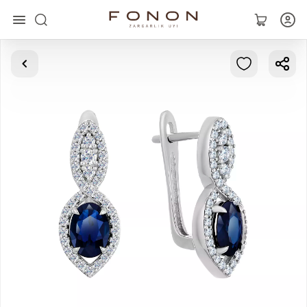
Asosiy
Kolleksiyalar
Uzuklar
Ziraklar
Bilaguzuklar
Kulonlar
Zanjirlar