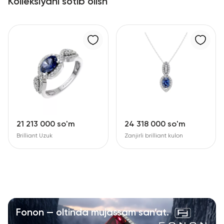
Kolleksiyani sotib olish
21 213 000 so'm
24 318 000 so'm
Brilliant Uzuk
Zanjirli brilliant kulon
Fonon — oltinda mujassam san’at.