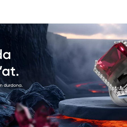
da
at.
an durdona.