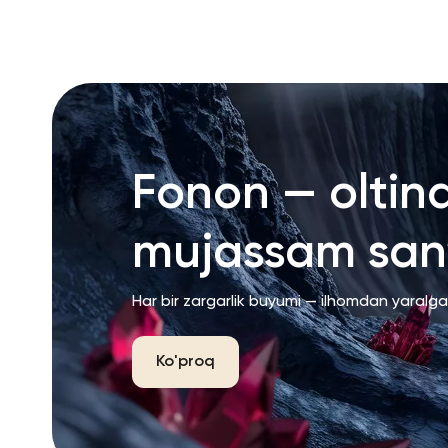
Fonon — oltin
mujassam san’
Har bir zargarlik buyumi — ilhomdan yaralg
Ko'proq