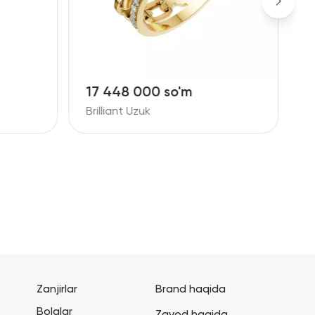
17 448 000 so'm
1
Brilliant Uzuk
B
Zanjirlar
Brand haqida
Bolalar