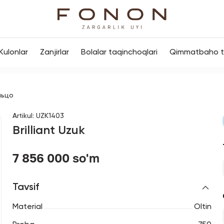
Kulonlar
Zanjirlar
Bolalar taqinchoqlari
Qimmatbaho to
льцо
Artikul
:
UZK1403
Brilliant Uzuk
7 856 000 so'm
Tavsif
Material
Oltin