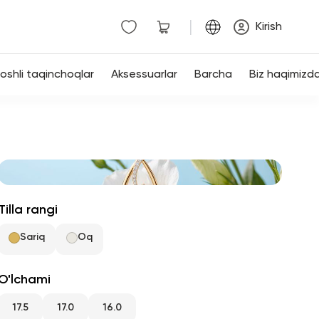
|
Kirish
shli taqinchoqlar
Aksessuarlar
Barcha
Biz haqimizd
Tilla rangi
Sariq
Oq
O'lchami
17.5
17.0
16.0