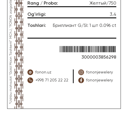
*Ushbu mahsulot "Gold Moon Tashkent" MChJ, "FONON zargarlik uyi" zargarlik fabrikasi tomonidan ishlab chiqarilgan
Rang / Proba
:
Желтый/750
Og'irligi
:
3.4
Toshlari
:
Бриллиант G/SI: 1 шт 0.096 ct
3000003856298
fonon.uz
fononjewelery
+998 71 205 22 22
fononjewelery