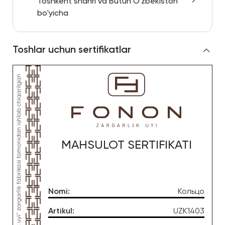
Toshkent shahri va Butun O'zbekiston
bo'yicha
Toshlar uchun sertifikatlar
MAHSULOT SERTIFIKATI
Nomi
:
Кольцо
Artikul
:
UZK1403