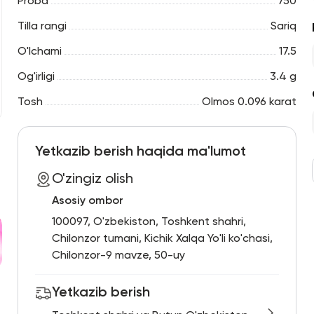
Proba
750
Tilla rangi
Sariq
O'lchami
17.5
Og'irligi
3.4 g
Tosh
Olmos 0.096 karat
Yetkazib berish haqida ma'lumot
O'zingiz olish
Asosiy ombor
100097, O'zbekiston, Toshkent shahri,
Chilonzor tumani, Kichik Xalqa Yo'li ko'chasi,
Chilonzor-9 mavze, 50-uy
Yetkazib berish