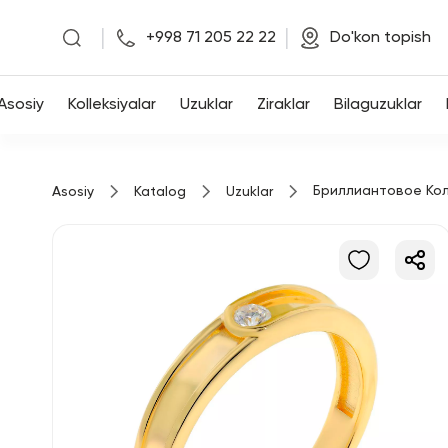
|
|
+998 71 205 22 22
Do'kon topish
Asosiy
Asosiy
Kolleksiyalar
Uzuklar
Ziraklar
Bilaguzuklar
Kolleksiyalar
Бриллиантовое Ко
Asosiy
Katalog
Uzuklar
Uzuklar
Ziraklar
Bilaguzuklar
Kulonlar
Zanjirlar