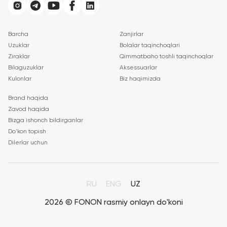
Barcha
Zanjirlar
Uzuklar
Bolalar taqinchoqlari
Ziraklar
Qimmatbaho toshli taqinchoqlar
Bilaguzuklar
Aksessuarlar
Kulonlar
Biz haqimizda
Brand haqida
Zavod haqida
Bizga ishonch bildirganlar
Do'kon topish
Dilerlar uchun
RU
ENG
UZ
2026 ©
FONON rasmiy onlayn do'koni