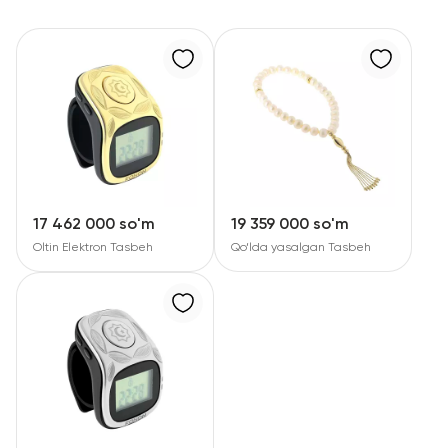
Bolalar taqinchoqlari
Qimmatbaho toshli taqinchoqlar
Aksessuarlar
Barcha
Biz haqimizda
17 462 000 so'm
19 359 000 so'm
Oltin Elektron Tasbeh
Qo‘lda yasalgan Tasbeh
Do'kon topish
Sevimli
+998 71 205 22 22