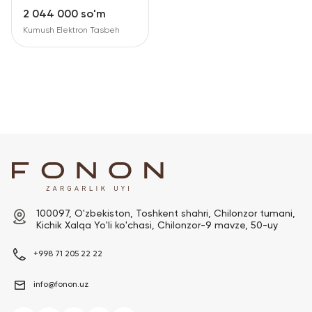
RU
ENG
UZ
2 044 000 so'm
Kumush Elektron Tasbeh
100097, O'zbekiston, Toshkent shahri, Chilonzor tumani, 
Kichik Xalqa Yo'li ko'chasi, Chilonzor-9 mavze, 50-uy
+998 71 205 22 22
info@fonon.uz