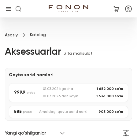
Asosiy
Katalog
Asosiy
Kolleksiyalar
Aksessuarlar
3 ta mahsulot
Uzuklar
Qayta xarid narxlari
Ziraklar
01.03.2026 gacha
1 652 000
so'm
999,9
Bilaguzuklar
proba
01.03.2026 dan keyin
1 636 000
so'm
Kulonlar
585
Amaldagi qayta xarid narxi
905 000
so'm
proba
Zanjirlar
Yangi qo'shilganlar