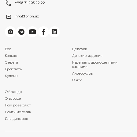
+998 71 205 22 22
info@fonon.uz
Все
Цепочки
Кольца
Детские изделия
Серьги
Изделия с драгоценными
камнями
Браслеты
Аксессуары
Кулоны
О нас
О бренде
О заводе
Нам доверяют
Найти магазин
Для дилеров