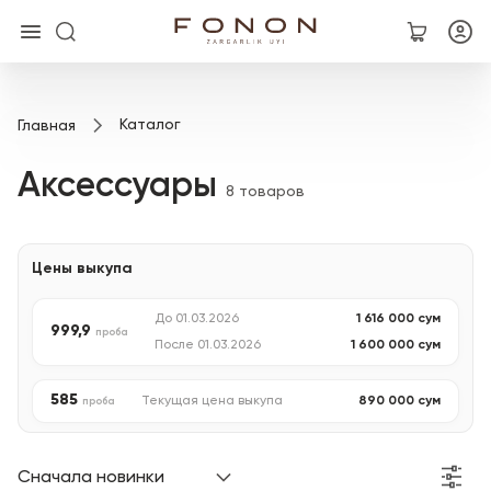
Главная
Каталог
Главная
Коллекции
Аксессуары
8 товаров
Кольца
Цены выкупа
Серьги
До 01.03.2026
1 616 000
сум
999,9
Браслеты
проба
После 01.03.2026
1 600 000
сум
Кулоны
585
Текущая цена выкупа
890 000
сум
проба
Цепочки
Сначала новинки