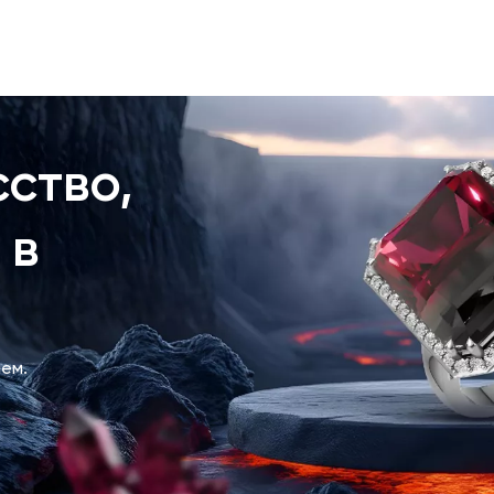
ство,
 в
ем.