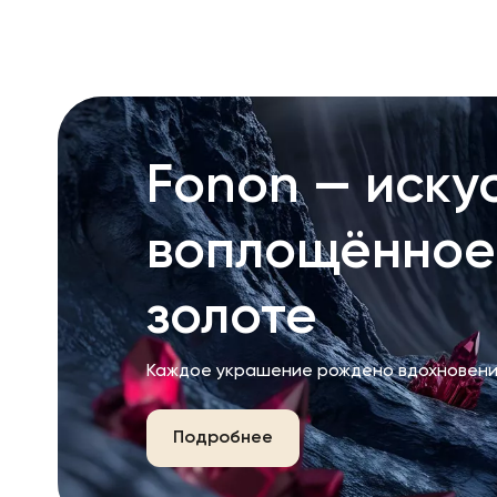
RU
ENG
UZ
Fonon — искус
воплощённое
золоте
Каждое украшение рождено вдохновени
Подробнее