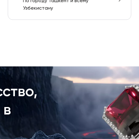
По городу Ташкент и всему
Узбекистану
ство,
 в