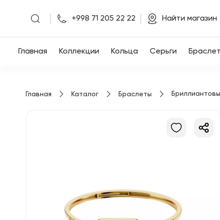
|
|
+998 71 205 22 22
Найти магазин
Главная
Главная
Коллекции
Кольца
Серьги
Брасле
Коллекции
Бриллиантовы
Главная
Каталог
Браслеты
Кольца
Серьги
Браслеты
Кулоны
Цепочки