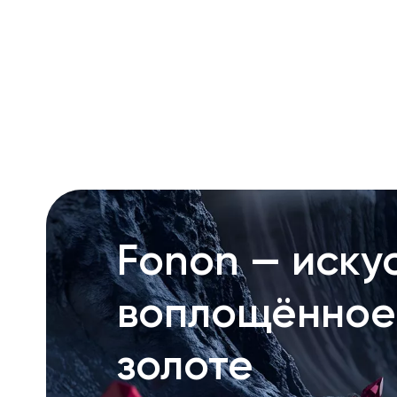
RU
ENG
UZ
Fonon — искус
воплощённое
золоте