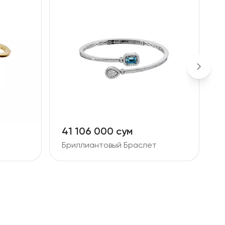
41 106 000 сум
4
Бриллиантовый Браслет
Б