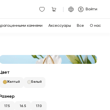
|
Войти
драгоценными камнями
Аксессуары
Все
О нас
Цвет
Желтый
Белый
Размер
17.5
16.5
17.0